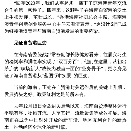
“回望2023年，我们从零起步，播下了琼港澳青年交流
合作的第一颗种子。四年来，这颗种子在海南自贸港的沃土
上生根发芽、茁壮成长。”香港海南社团总会主席、海南港
澳青年创新创业服务中心主任云海清表示，“逐浪计划”已成
为链接港澳青年与海南自贸港发展的重要桥梁。
见证自贸港巨变
在海南省委统战部常务副部长陈健娇看来，往届实习生
的稳岗率和满意率实现了“双百分百”，他们在这里，从初出
茅庐的“职场新人”成长为独当一面的“业务骨干”，更亲身见
证了海南自贸港从“蓝图”到“实景”的巨变。
当前的海南，正处在自贸港封关运作后的关键上升期，
发展势头之好、政策红利之足前所未有。
去年12月18日全岛封关启动以来，海南自贸港整体运行
平稳有序，物畅其流、人享其行、流量聚集等成效初显。海
南正在成为中国对外开放的新前沿、地区互利合作的新热
土、推动经济全球化的新引擎。