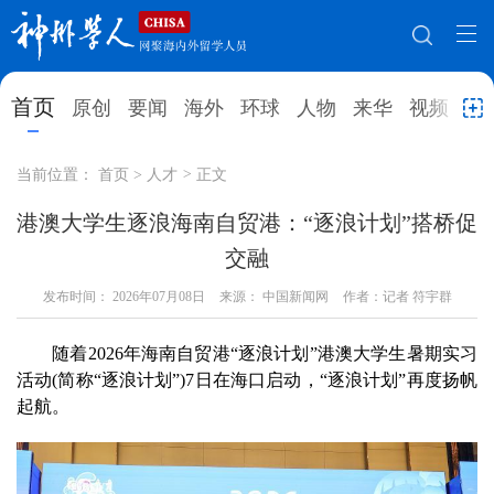
网站地图
首页
原创
要闻
海外
环球
人物
来华
视频
教
首页
原创
要闻
海外
当前位置：
首页
>
人才
>
正文
环球
人物
来华
视频
港澳大学生逐浪海南自贸港：“逐浪计划”搭桥促
交融
教育
就业创业
合作办学
直播访谈
发布时间：
2026年07月08日
来源： 中国新闻网
作者：记者 符宇群
留学
人才
学术
观点
随着2026年海南自贸港“逐浪计划”港澳大学生暑期实习
综合
深度
专题
实用信息
活动(简称“逐浪计划”)7日在海口启动，“逐浪计划”再度扬帆
招聘信息
更多数据
起航。