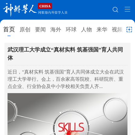
网站地图
首页
原创
要闻
海外
环球
人物
来华
视频
教
首页
原创
要闻
海外
武汉理工大学成立“真材实料 筑基强国”育人共同
教
体
学
环球
人物
来华
视频
业
近日，“真材实料 筑基强国”育人共同体成立大会在武汉
教育
就业创业
合作办学
直播访谈
近
理工大学举行。会上，百余家高等院校、科研院所、重
行
留学
人才
学术
观点
点企业、行业协会及中小学校相关负责人齐...
育
综合
深度
专题
实用信息
招聘信息
更多数据