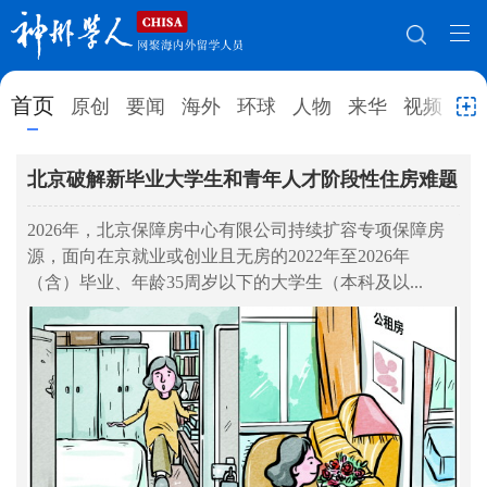
网站地图
首页
原创
要闻
海外
环球
人物
来华
视频
教
首页
原创
要闻
海外
北京破解新毕业大学生和青年人才阶段性住房难题
广
才
环球
人物
来华
视频
育
2026年，北京保障房中心有限公司持续扩容专项保障房
业
源，面向在京就业或创业且无房的2022年至2026年
教育
就业创业
合作办学
直播访谈
“
（含）毕业、年龄35周岁以下的大学生（本科及以...
月
留学
人才
学术
观点
百
综合
深度
专题
实用信息
招聘信息
更多数据