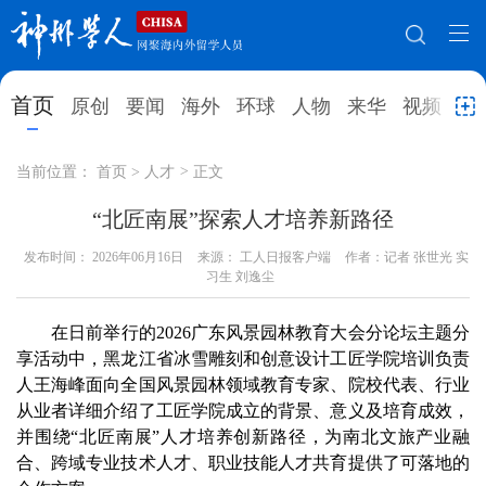
网站地图
首页
原创
要闻
海外
环球
人物
来华
视频
教
首页
原创
要闻
海外
当前位置：
首页
>
人才
>
正文
环球
人物
来华
视频
“北匠南展”探索人才培养新路径
发布时间：
教育
2026年06月16日
就业创业
来源： 工人日报客户端
合作办学
作者：记者 张世光 实
直播访谈
习生 刘逸尘
留学
人才
学术
观点
在日前举行的2026广东风景园林教育大会分论坛主题分
综合
深度
专题
实用信息
享活动中，黑龙江省冰雪雕刻和创意设计工匠学院培训负责
人王海峰面向全国风景园林领域教育专家、院校代表、行业
招聘信息
更多数据
从业者详细介绍了工匠学院成立的背景、意义及培育成效，
并围绕“北匠南展”人才培养创新路径，为南北文旅产业融
合、跨域专业技术人才、职业技能人才共育提供了可落地的