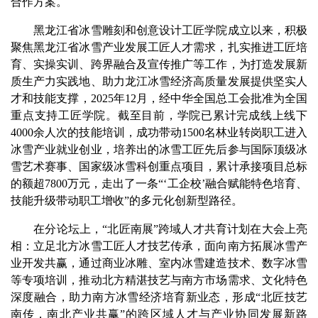
合作方案。
黑龙江省冰雪雕刻和创意设计工匠学院成立以来，积极
聚焦黑龙江省冰雪产业发展工匠人才需求，扎实推进工匠培
育、实操实训、跨界融合及宣传推广等工作，为打造发展新
质生产力实践地、助力龙江冰雪经济高质量发展提供坚实人
才和技能支撑，2025年12月，经中华全国总工会批准为全国
重点支持工匠学院。截至目前，学院已累计完成线上线下
4000余人次的技能培训，成功带动1500名林业转岗职工进入
冰雪产业就业创业，培养出的冰雪工匠先后参与国际顶级冰
雪艺术赛事、国家级冰雪科创重点项目，累计承接项目总标
的额超7800万元，走出了一条“‘工企校’融合赋能特色培育、
技能升级带动职工增收”的多元化创新型路径。
在分论坛上，“北匠南展”跨域人才共育计划在大会上亮
相：立足北方冰雪工匠人才技艺传承，面向南方拓展冰雪产
业开发共赢，通过商业冰雕、室内冰雪建造技术、数字冰雪
等专项培训，推动北方精湛技艺与南方市场需求、文化特色
深度融合，助力南方冰雪经济培育新业态，形成“北匠技艺
南传，南北产业共赢”的跨区域人才与产业协同发展新路