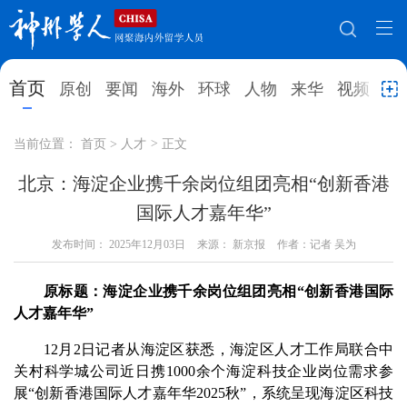
网站地图
首页
原创
要闻
海外
环球
人物
来华
视频
教
首页
原创
要闻
海外
当前位置：
首页
>
人才
>
正文
环球
人物
来华
视频
北京：海淀企业携千余岗位组团亮相“创新香港
国际人才嘉年华”
教育
就业创业
合作办学
直播访谈
发布时间：
2025年12月03日
来源： 新京报
作者：记者 吴为
留学
人才
学术
观点
原标题：海淀企业携千余岗位组团亮相“创新香港国际
综合
深度
专题
实用信息
人才嘉年华”
招聘信息
更多数据
12月2日记者从海淀区获悉，海淀区人才工作局联合中
关村科学城公司近日携1000余个海淀科技企业岗位需求参
展“创新香港国际人才嘉年华2025秋”，系统呈现海淀区科技