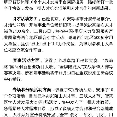
研究智联体等10余个人才发展平台揭牌授牌，陆续签订一批
合作协议，发布一批人才机会清单和人才合作的创新成果。
引才活动方面，
已赴北京、西安等城市开展专场推介引
才活动27场；开展事业单位考核招聘，提供紧缺高层次人才
岗位2400余个。11月15日，将在中国·重庆人力资源服务产
业园举办西部地区联合引才活动，邀请西部地区500多家用
人单位，提供“线上+线下”1.1万个岗位，为求职者和用人单
位搭建交流合作平台。
赛事活动方面，
设置了全球卓越工程师大赛、“兴渝
杯”国际创新创业项目大赛、“金牌陪跑人”实战争锋大赛等
赛事决赛，所有赛事活动将于11月14日在重庆悦来国际会议
中心举行。
专场和分项活动方面，
设置了9项专场活动，安排了10
个分项活动，目前已举办武陵山人才节、三峡人才节、智慧
医学人才发展大会等7场活动，集中发布了一批人才政策、
急需紧缺人才需求目录，形成了多项人才合作和平台落地成
果，人才系列宣传持续升温，全市“爱才、育才、引才、用