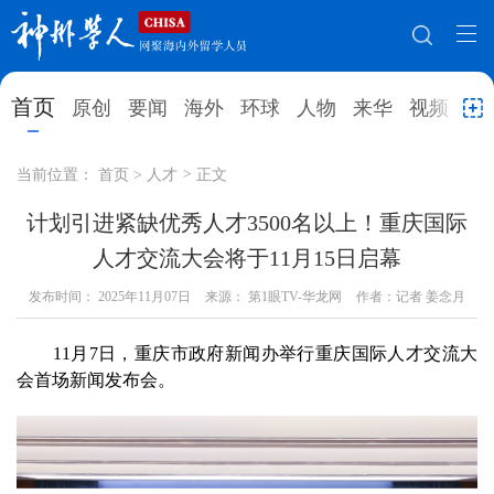
网站地图
首页
原创
要闻
海外
环球
人物
来华
视频
教
首页
原创
要闻
海外
当前位置：
首页
>
人才
>
正文
环球
人物
来华
视频
计划引进紧缺优秀人才3500名以上！重庆国际
人才交流大会将于11月15日启幕
教育
就业创业
合作办学
直播访谈
发布时间：
2025年11月07日
来源： 第1眼TV-华龙网
作者：记者 姜念月
留学
人才
学术
观点
11月7日，重庆市政府新闻办举行重庆国际人才交流大
综合
深度
专题
实用信息
会首场新闻发布会。
招聘信息
更多数据