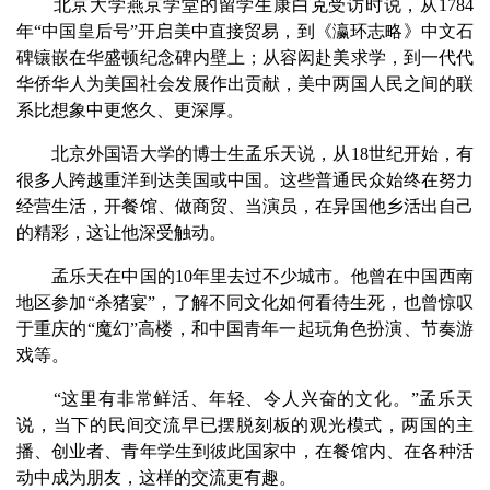
北京大学燕京学堂的留学生康白克受访时说，从1784
年“中国皇后号”开启美中直接贸易，到《瀛环志略》中文石
碑镶嵌在华盛顿纪念碑内壁上；从容闳赴美求学，到一代代
华侨华人为美国社会发展作出贡献，美中两国人民之间的联
系比想象中更悠久、更深厚。
北京外国语大学的博士生孟乐天说，从18世纪开始，有
很多人跨越重洋到达美国或中国。这些普通民众始终在努力
经营生活，开餐馆、做商贸、当演员，在异国他乡活出自己
的精彩，这让他深受触动。
孟乐天在中国的10年里去过不少城市。他曾在中国西南
地区参加“杀猪宴”，了解不同文化如何看待生死，也曾惊叹
于重庆的“魔幻”高楼，和中国青年一起玩角色扮演、节奏游
戏等。
“这里有非常鲜活、年轻、令人兴奋的文化。”孟乐天
说，当下的民间交流早已摆脱刻板的观光模式，两国的主
播、创业者、青年学生到彼此国家中，在餐馆内、在各种活
动中成为朋友，这样的交流更有趣。