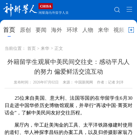
网站地图
首页
原创
要闻
海外
环球
人物
来华
视频
教
首页
原创
要闻
海外
当前位置：
首页
>
来华
>
正文
环球
人物
来华
视频
外籍留学生观展中美民间交往史：感动平凡人
的努力 偏爱鲜活交流互动
教育
就业创业
合作办学
直播访谈
发布时间：
2026年07月02日
来源： 中国新闻网
作者：记者 刘洋
留学
人才
学术
观点
25位来自美国、意大利、法国等国的在华留学生6月30
综合
深度
专题
实用信息
日走进中国华侨历史博物馆观展，并举行“再读中国·菁英对
招聘信息
更多数据
话会”，了解中美民间友好交往历程。
展厅内，华工赴美淘金的工具、太平洋铁路修建时使用
的道钉、华人神探李昌钰的办案工具，以及归侨摄影家翁乃