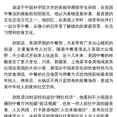
就读于中国科学院大学的美籍华裔留学生孙凯，在美国
中餐业的展板前拍照留念。他认为食物是最朴素、最直接的
文化交流方式之一。他回忆，在美国上学时，他常和伙伴们
一起分享午餐，从微小的日常里了解彼此的家庭背景、生活
习惯和饮食文化。
孙凯说，美国早期的中餐馆，大多带有广东台山移民的
痕迹，主要服务华人社区。随着中餐逐渐走入美国大众视
野，不少菜式开始本土化改良。近十几年来，美国中餐的样
貌发生了更大变化，川菜、新疆菜、上海菜等各类地域菜系
出现在美国的大街小巷，展现出中国差异化的饮食特色与当
代饮食潮流。中餐的社交场景与用餐方式也悄然影响着美国
年轻人。烤串店、火锅店不再只是简单的就餐场所，更成为
美中年轻人的夜间社交空间。
孙凯受访时还特别提到“网红经济”，他看到不少美国主
播到中餐厅内拍摄“探店视频”，也有一些人前往中国拍摄美
食、人文风情，打卡旅游地的“人生体验项目”，发布在社交
媒体平台上。这样真实的情感往往更能拉近人与人的距离，