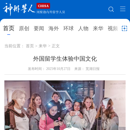
网站地图
首页
原创
要闻
海外
环球
人物
来华
视频
教
首页
原创
要闻
海外
当前位置：
首页
>
来华
>
正文
环球
人物
来华
视频
外国留学生体验中国文化
教育
发布时间：
就业创业
2025年10月27日
合作办学
来源： 芜湖日报
直播访谈
留学
人才
学术
观点
综合
深度
专题
实用信息
招聘信息
更多数据