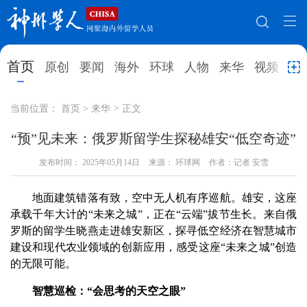
网站地图
首页
原创
要闻
海外
环球
人物
来华
视频
教
首页
原创
要闻
海外
当前位置：
首页
>
来华
>
正文
环球
人物
来华
视频
“预”见未来：俄罗斯留学生探秘雄安“低空奇迹”
教育
发布时间：
2025年05月14日
就业创业
来源： 环球网
合作办学
作者：记者 安雪
直播访谈
留学
人才
学术
观点
地面建筑错落有致，空中无人机有序巡航。雄安，这座
承载千年大计的“未来之城”，正在“云端”拔节生长。来自俄
综合
深度
专题
实用信息
罗斯的留学生晓燕走进雄安新区，探寻低空经济在智慧城市
建设和现代农业领域的创新应用，感受这座“未来之城”创造
招聘信息
更多数据
的无限可能。
智慧巡检：“会思考的天空之眼”