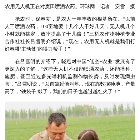
农用无人机正在对麦田喷洒农药。环球网 记者 安雪 摄
抢农时，保春耕，是农人一年丰收的根基所在。“以前
人工喷洒农药，100亩地要十几个人干好几天，无人机几个
小时就能搞定，效率提高了十几倍！”三桥农作物种植专业
合作社社长吕雪明介绍说，“现在，农用无人机就是我们打
好春耕‘主动仗’的得力帮手！”
在吕雪明的介绍下，晓燕对中国“低空+农业”发展有了
更深入的了解，“这些无人机不仅能喷洒农药，还能播种、
施肥，甚至通过多光谱相机监测作物长势，及时发现病虫
害，”吕雪明说，“以前靠经验种地，现在靠数据种地，产量
高了，‘钱袋子’鼓了，我们的日子也越过越红火了！”