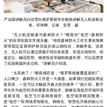
产业园讲解员白佳雪向俄罗斯留学生晓燕讲解无人机巡检业
务。环球网 记者 安雪 摄
“无人机还能参与森林防火？”晓燕对“低空+森林防
火”的应用实践非常感兴趣。“传统森林防火工作主要依靠瞭
望塔固定监视和护林员徒步巡山相结合，准确率低、误差
大。无人机可以通过搭载不同任务装置，实现火情研判、快
速定位、喊话照明、物资投送等辅助救援作用，可以说贯穿
了应急救援的全过程。”讲解员介绍道。
“太高效了！”晓燕感叹道，“俄罗斯植被覆盖面积广、
人口稀少，森林防火工作是一大难题，如果我们也能应用这
套系统，一定可以大幅提升森火防控效率！”据介绍，数字
孪生作为低空经济的重要支撑技术，能够实现低空空域环境
直观呈现、低空飞行器精准操控、低空场景模拟预测，
是“低空+”应用场景智能化、精细化、智慧化升级的核心引