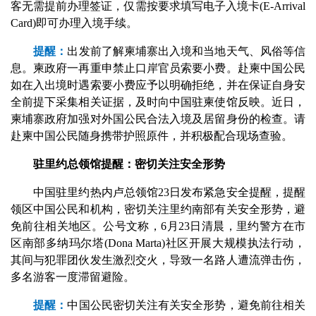
客无需提前办理签证，仅需按要求填写电子入境卡(E-Arrival
Card)即可办理入境手续。
提醒：
出发前了解柬埔寨出入境和当地天气、风俗等信
息。柬政府一再重申禁止口岸官员索要小费。赴柬中国公民
如在入出境时遇索要小费应予以明确拒绝，并在保证自身安
全前提下采集相关证据，及时向中国驻柬使馆反映。近日，
柬埔寨政府加强对外国公民合法入境及居留身份的检查。请
赴柬中国公民随身携带护照原件，并积极配合现场查验。
驻里约总领馆提醒：密切关注安全形势
中国驻里约热内卢总领馆23日发布紧急安全提醒，提醒
领区中国公民和机构，密切关注里约南部有关安全形势，避
免前往相关地区。公号文称，6月23日清晨，里约警方在市
区南部多纳玛尔塔(Dona Marta)社区开展大规模执法行动，
其间与犯罪团伙发生激烈交火，导致一名路人遭流弹击伤，
多名游客一度滞留避险。
提醒：
中国公民密切关注有关安全形势，避免前往相关