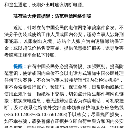
和逃生通道，长期外出时建议切断电源。
驻荷兰大使馆提醒：防范电信网络诈骗
近期，针对在荷中国公民的电信网络诈骗案件多发。不
法分子伪装成使馆工作人员或国内公安，谎称当事人涉嫌刑
事犯罪，以限制出入境、冻结个人账户为由诱骗缴纳保证
金；或以超低价格售卖商品、提供优惠换汇服务，诱导受害
者脱离正规平台私下转账。
提醒：
在荷中国公民务必提高警惕、加强甄别。提高防
范意识，使馆或国内单位不会以电话方式通知中国公民处理
任何司法案件，不会为当事人转接所谓“国内公检法机关”，
更不会索要银行账户、验证码、保证金等，日常购物或换汇
使用正规平台，拒绝私下交易，切勿点开陌生邮件与网页链
接；核实来电信息，若无法辨别是否为诈骗电话，可礼貌挂
断，及时联系使馆或外交部全球领事保护与服务应急热线
(+86-10-12308/+86-10-65612308)予以核实；尽量挽回损失，
如不幸被骗，请妥善保存证据并立即向荷兰警方和国内公安