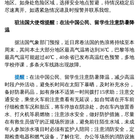
地区。如身处危险区域，选择安全地点暂避，待情况稳定后
尽速离开。如遇紧急情况请及时报警并联系我馆。
驻法国大使馆提醒：在法中国公民、留学生注意防暑降
温
据法国气象部门预报，近日席卷法国的热浪将持续至本
周末，其间本土大部分地区最高气温将达到36℃，巴黎等地
最高气温可能超过40℃，40余省已发布高温红色预警，多地
学校停课，多条火车线路出现故障。
提醒：
在法中国公民、留学生注意防暑降温，减少高温
时段户外活动，避免长时间在太阳下暴晒，及时补充水分，
备好防暑药品，如有身体不适第一时间拨打15求助；注意交
通安全，乘坐火车前注意查看有无延误，如自驾请在开车前
仔细检查车况和胎压，将车停放在阴凉处，勿在车内放置香
水、打火机等易燃物；注意涉水安全，做好防护措施，尽量
在有救生员值守的正规场所游泳，避免前往陌生水域，未成
年人参加涉水项目时必须有监护人陪同；注意消防安全，定
期检查电器和燃气设备，了解住宅、办公等场所的消防设施