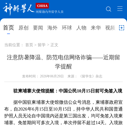
网站地图
首页
原创
要闻
海外
环球
人物
来华
视频
教
首页
原创
要闻
海外
当前位置：
首页
>
留学
>
正文
环球
人物
来华
视频
注意防暑降温、防范电信网络诈骗——近期留
学提醒
教育
就业创业
合作办学
直播访谈
发布时间：
2026年06月29日
来源： 《留学生》杂志
留学
人才
学术
观点
驻柬埔寨大使馆提醒：中国公民10月15日前可免签入境
综合
深度
专题
实用信息
据中国驻柬埔寨大使馆微信公众号消息，柬埔寨政府宣
招聘信息
更多数据
布，自2026年6月15日至10月15日，持中华人民共和国普通
护照人员无论自中国境内还是第三国出发，均可免签入境柬
埔寨。免签期间可多次入境，单次停留不超过14天。入境旅