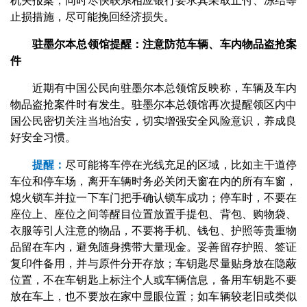
机关报案，同时尽快联系相应银行要求其采取止付、冻结等
止损措施，尽可能挽回经济损失。
驻墨尔本总领馆提醒：注意防范车辆、车内物品盗抢案
件
近期有中国公民向驻墨尔本总领馆反映称，车辆及车内
物品盗抢案件时有发生。驻墨尔本总领馆再次提醒领区内中
国公民密切关注当地治安，切实增强安全风险意识，养成良
好安全习惯。
提醒：
尽可能将车停在光线充足的区域，比如主干道停
车位和停车场，离开车辆时务必关闭天窗在内的所有车窗，
熄火锁车并拉一下车门把手确认锁车成功；停车时，不要在
座位上、座位之间等醒目位置放置手提包、背包、购物袋、
衣服等引人注意的物品，不要将手机、钱包、护照等贵重物
品留在车内，避免随身携带大量现金。妥善留存护照、签证
复印件备用，并与原件分开存放；车钥匙尽量贴身放在隐蔽
位置，不在车钥匙上标注个人或车辆信息，备用车钥匙不要
放在车上，也不要放在家中显眼位置；如车辆较老旧或类似