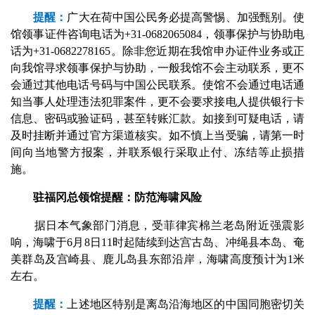
提醒：
广大在荷中国公民务必提高警惕、加强甄别。使
馆领事证件咨询电话为+31-0682065084，领事保护与协助电
话为+31-0682278165。除非您近期在我馆申办证件业务或正
向我馆寻求领事保护与协助，一般我馆不会主动联系，更不
会通过其他电话号码与中国公民联系。使馆不会通过电话通
知当事人处理违法犯罪案件，更不会要求接电人提供银行卡
信息、密码或验证码，甚至转账汇款。如接到可疑电话，请
及时挂断并通过官方渠道核实。如不慎上当受骗，请第一时
间向当地警方报案，并联系银行采取止付、冻结等止损措
施。
驻福冈总领馆提醒：防范海啸风险
据日本气象部门消息，受菲律宾棉兰老岛附近强震影
响，海啸于6月8日11时起陆续到达宫古岛、冲绳县本岛、奄
美群岛及宫崎县、鹿儿岛县东部沿岸，海啸高度预计为1米
左右。
提醒：
上述地区特别是离岛沿海地区的中国同胞密切关