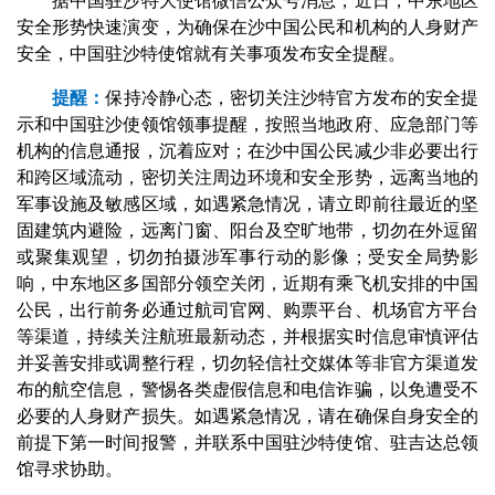
据中国驻沙特大使馆微信公众号消息，近日，中东地区
安全形势快速演变，为确保在沙中国公民和机构的人身财产
安全，中国驻沙特使馆就有关事项发布安全提醒。
提醒：
保持冷静心态，密切关注沙特官方发布的安全提
示和中国驻沙使领馆领事提醒，按照当地政府、应急部门等
机构的信息通报，沉着应对；在沙中国公民减少非必要出行
和跨区域流动，密切关注周边环境和安全形势，远离当地的
军事设施及敏感区域，如遇紧急情况，请立即前往最近的坚
固建筑内避险，远离门窗、阳台及空旷地带，切勿在外逗留
或聚集观望，切勿拍摄涉军事行动的影像；受安全局势影
响，中东地区多国部分领空关闭，近期有乘飞机安排的中国
公民，出行前务必通过航司官网、购票平台、机场官方平台
等渠道，持续关注航班最新动态，并根据实时信息审慎评估
并妥善安排或调整行程，切勿轻信社交媒体等非官方渠道发
布的航空信息，警惕各类虚假信息和电信诈骗，以免遭受不
必要的人身财产损失。如遇紧急情况，请在确保自身安全的
前提下第一时间报警，并联系中国驻沙特使馆、驻吉达总领
馆寻求协助。