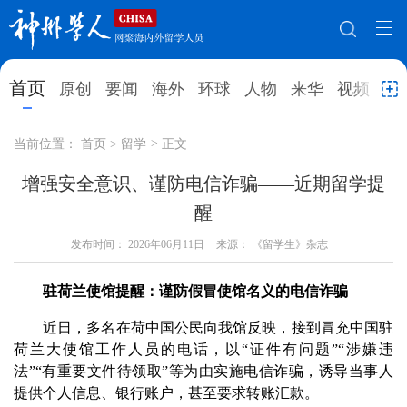
网站地图
首页
原创
要闻
海外
环球
人物
来华
视频
教
首页
原创
要闻
海外
当前位置：
首页
>
留学
>
正文
环球
人物
来华
视频
增强安全意识、谨防电信诈骗——近期留学提
醒
教育
就业创业
合作办学
直播访谈
发布时间：
2026年06月11日
来源： 《留学生》杂志
留学
人才
学术
观点
驻荷兰使馆提醒：谨防假冒使馆名义的电信诈骗
综合
深度
专题
实用信息
近日，多名在荷中国公民向我馆反映，接到冒充中国驻
招聘信息
更多数据
荷兰大使馆工作人员的电话，以“证件有问题”“涉嫌违
法”“有重要文件待领取”等为由实施电信诈骗，诱导当事人
提供个人信息、银行账户，甚至要求转账汇款。