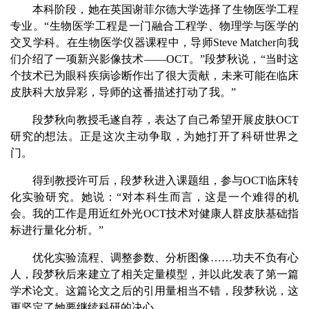
本科阶段，她在英国谢菲尔德大学选择了生物医学工程
专业。“生物医学工程是一门融合工程学、物理学与医学的
交叉学科。在生物医学仪器课程中，导师Steve Matcher向我
们介绍了一项新兴影像技术——OCT。”段梦秋说，“当时这
个技术已为眼科疾病诊断作出了很大贡献，未来可能在临床
皮肤科大放异彩，导师的这番描述打动了我。”
段梦秋向教授毛遂自荐，表达了自己希望开展皮肤OCT
研究的想法。正是这次主动争取，为她打开了科研世界之
门。
得到教授许可后，段梦秋进入课题组，参与OCT临床转
化实验研究。她说：“对本科生而言，这是一个难得的机
会。我的工作是用近红外光OCT技术对健康人群皮肤基础指
标进行量化分析。”
优化实验流程、调整参数、分析图像……功夫不负有心
人，段梦秋后来建立了相关定量模型，并以此发表了第一篇
学术论文。这篇论文之后的引用量相当不错，段梦秋说，这
更坚定了她要继续科研的决心。