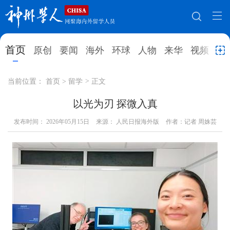
网站地图
首页
原创
要闻
海外
环球
人物
来华
视频
教
首页
原创
要闻
海外
当前位置：
首页
>
留学
>
正文
环球
人物
来华
视频
以光为刃 探微入真
发布时间：
教育
2026年05月15日
就业创业
来源： 人民日报海外版
合作办学
作者：记者 周姝芸
直播访谈
留学
人才
学术
观点
综合
深度
专题
实用信息
招聘信息
更多数据