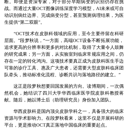
断。即便是资深专家，对于部分早期病变的识别仍存在挑
战。而通过大量OCT图像训练深度学习模型，AI未来或可自
动识别病灶边界、完成病变分型，甚至预测病理结果，为医
生提供“第二双眼”。
“OCT技术在皮肤科领域的应用，至今主要停留在科研
层面。”段梦秋说，“一方面，高端OCT设备不断拓展功能，
追求更高的分辨率和更多的对比机制，取得了大量令人鼓舞
的研究成果；另一方面，从实验室到临床常规应用之间，仍
存在一定的转化鸿沟。这项技术要真正成为皮肤科医生手边
可靠的诊疗工具、惠及广大患者，还需要大型皮肤科临床团
队牵头，推动标准化流程、诊断共识与落地路径的建立。”
这正是段梦秋想要回国发展的方向。读博期间，一次偶
然机会，她结识了四川大学华西临床医学院皮肤科教授蒋
献。随后，她以博士后（助理研究员）身份加入团队。
华西皮肤科是国内顶尖皮肤学科之一，具备强大的临床
资源与学术影响力。在段梦秋看来，这里不仅是开展科研的
平台，更是推动OCT真正落地中国临床的重要起点。