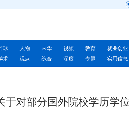
网站地图
原创
要闻
环球
人物
来华
视频
教育
就业创业
人物
来华
学术
观点
综合
深度
专题
实用信息
就业创业
合作办学
人才
学术
深度
专题
关于对部分国外院校学历学
更多数据