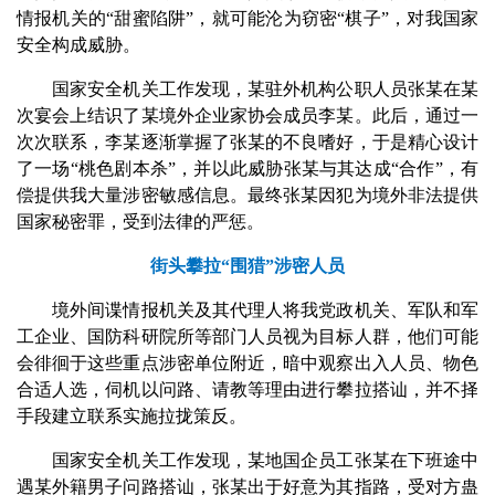
情报机关的“甜蜜陷阱”，就可能沦为窃密“棋子”，对我国家
安全构成威胁。
国家安全机关工作发现，某驻外机构公职人员张某在某
次宴会上结识了某境外企业家协会成员李某。此后，通过一
次次联系，李某逐渐掌握了张某的不良嗜好，于是精心设计
了一场“桃色剧本杀”，并以此威胁张某与其达成“合作”，有
偿提供我大量涉密敏感信息。最终张某因犯为境外非法提供
国家秘密罪，受到法律的严惩。
街头攀拉“围猎”涉密人员
境外间谍情报机关及其代理人将我党政机关、军队和军
工企业、国防科研院所等部门人员视为目标人群，他们可能
会徘徊于这些重点涉密单位附近，暗中观察出入人员、物色
合适人选，伺机以问路、请教等理由进行攀拉搭讪，并不择
手段建立联系实施拉拢策反。
国家安全机关工作发现，某地国企员工张某在下班途中
遇某外籍男子问路搭讪，张某出于好意为其指路，受对方蛊