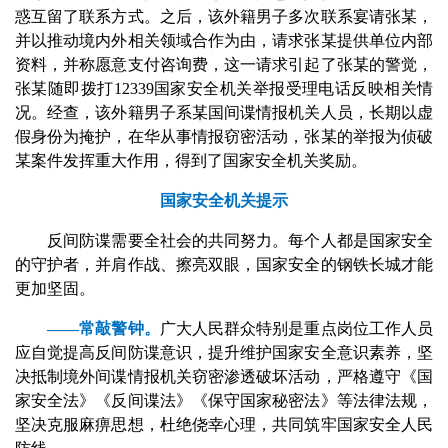
惑互留了联系方式。之后，该外籍男子多次联系宴请张某，
并以推动境内外相关领域合作为由，请求张某提供单位内部
资料，并称愿意支付咨询费，这一请求引起了张某的警觉，
张某随即拨打12339国家安全机关举报受理电话反映相关情
况。经查，该外籍男子系某国间谍情报机关人员，长期以虚
假身份为掩护，在华从事情报窃密活动，张某的举报为侦破
某案件发挥重大作用，得到了国家安全机关奖励。
国家安全机关提示
反间防谍需要全社会的共同努力。每个人都是国家安全
的守护者，并肩作战、擦亮双眼，国家安全的钢铁长城才能
更加坚固。
——常敲警钟。
广大人民群众特别是重点岗位工作人员
应自觉提高反间防谍意识，提升维护国家安全意识素养，坚
决抵制境外间谍情报机关窃密渗透破坏活动，严格遵守《国
家安全法》《反间谍法》《保守国家秘密法》等法律法规，
坚决克服麻痹思想，杜绝侥幸心理，共同筑牢国家安全人民