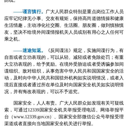
防线。
——谨言慎行。
广大人民群众特别是重点岗位工作人员
应牢记纪律无小事、交友有规矩，保持高尚道德情操和健康
生活情趣，主动净化社交圈、生活圈、朋友圈，做到慎独慎
友，坚决不给境外间谍情报机关人员或别有用心之人任何可
乘之机。
——迷途知返。
《反间谍法》规定，实施间谍行为，有
自首或者立功表现的，可以从轻、减轻或者免除处罚；有重
大立功表现的，给予奖励。在境外受胁迫或者受诱骗参加间
谍组织、敌对组织，从事危害中华人民共和国国家安全的活
动，及时向中华人民共和国驻外机构如实说明情况，或者入
境后直接或者通过所在单位及时向国家安全机关如实说明情
况，并有悔改表现的，可以不予追究。
国家安全，人人有责。广大人民群众如发现有关可疑线
索，可通过12339国家安全机关举报受理电话、网络举报平
台（www.12339.gov.cn）、国家安全部微信公众号举报受理
渠道或者直接向当地国家安全机关进行举报。