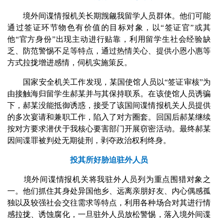
境外间谍情报机关长期觊觎我留学人员群体。他们可能
通过签证环节物色有价值的目标对象，以“签证官”或其
他“官方身份”出现主动进行贴靠，利用留学生社会经验缺
乏、防范警惕不足等特点，通过热情关心、提供小恩小惠等
方式拉拢增进感情，伺机实施策反。
国家安全机关工作发现，某国使馆人员以“签证审核”为
由接触海归留学生郝某并与其保持联系。在该使馆人员诱骗
下，郝某没能抵御诱惑，接受了该国间谍情报机关人员提供
的多次宴请和兼职工作，陷入了对方圈套。回国后郝某继续
按对方要求潜伏于我核心要害部门开展窃密活动。最终郝某
因间谍罪被判处无期徒刑，剥夺政治权利终身。
投其所好胁迫驻外人员
境外间谍情报机关将我驻外人员列为重点围猎对象之
一。他们抓住其身处异国他乡、远离亲朋好友、内心偶感孤
独以及较强社会交往需求等特点，利用各种场合对其进行情
感拉拢、诱蚀腐化，一旦驻外人员放松警惕，落入境外间谍