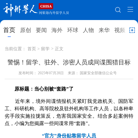
网站地图
首页
原创
要闻
海外
环球
人物
来华
视频
教
首页
原创
要闻
海外
当前位置：
首页
>
留学
>
正文
环球
人物
来华
视频
警惕！留学、驻外、涉密人员成间谍围猎目标
教育
发布时间：
2025年07月28日
就业创业
来源： 国家安全部微信公众号
合作办学
直播访谈
留学
人才
学术
观点
原标题：当心别被“套路”了
综合
深度
专题
实用信息
近年来，境外间谍情报机关紧盯我党政机关、国防军
工、科研机构、高等院校及驻外机构等工作人员，以各种卑
招聘信息
更多数据
劣手段实施拉拢策反，危害我国家安全。结合多起案例特
点，小编为您揭露一些间谍常用“套路”。
“官方”身份贴靠留学人员