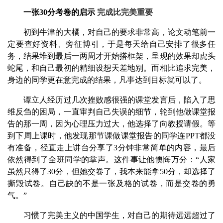
一张30分考卷的启示
完成比完美重要
初到牛津的大橘，对自己的要求非常高，论文动笔前一
定要查好资料、旁征博引，于是每天给自己安排了很多任
务，结果堆到最后一两周才开始搭框架，呈现的效果却虎头
蛇尾，和自己最初的精细设想天差地别。而相比追求完美，
身边的同学更在意完成的结果，凡事达到目标就可以了。
谭立人经历过几次挫败感很强的课堂发言后，陷入了思
维反刍的困局，一直审判自己失误的细节，轮到他做课堂报
告的那一周，因为心理压力过大，他选择了向教授请假。等
到下周上课时，他发现那节课做课堂报告的同学连PPT都没
有准备，径直走上讲台分享了3分钟非常简单的内容，最后
依然得到了全班同学的掌声。这件事让他懊悔万分：“人家
虽然只得了30分，但她交卷了，我本来能拿50分，却选择了
撕毁试卷。自己缺的不是一张及格的试卷，而是交卷的勇
气。”
习惯了完美主义的中国学生，对自己的期待远远超过了