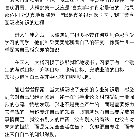
一名来自北欧的同学说，我喜欢学习，我曾经做过模特，我
喜欢滑雪。大橘的第一反应是“喜欢学习”肯定是假的，结果
那位同学认真地反驳道：“我是真的很喜欢学习，我非常享
受吸收知识的过程。”
进入牛津之后，大橘遇到了很多不带任何功利色彩享受
学习的同学，他们神采奕奕地聊着自己的研究，像新生儿一
样探索自己感兴趣的知识。
在国内，大橘习惯了按部就班地读书，习惯了有一个确
定的考试目标、升学目标、涨薪目标、完成业绩的目标……
却很少追问自己在其中收获了哪些乐趣。
通过慢慢探索，当大橘吸收了充分的专业知识后，感受
到它对自己思维的拓展，终于在写毕业论文时感受到一股强
烈的心流，恍然发现，兴趣不是凭空产生的，而是需要努力
去寻找的，当你专注自己的领域，眼前就只有自己要完成的
事情而已，就没有别人的声音，没有别人的看法，也没有对
未来的担忧，而是完完全全活在当下，兴趣源自专注，而专
注来自自己的知识深度。