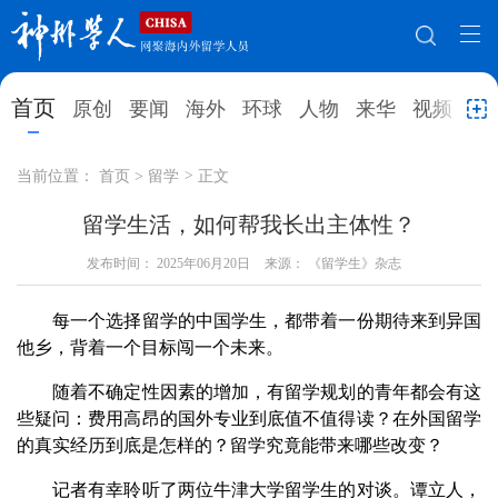
网站地图
首页
原创
要闻
海外
环球
人物
来华
视频
教
首页
原创
要闻
海外
当前位置：
首页
>
留学
>
正文
环球
人物
来华
视频
留学生活，如何帮我长出主体性？
教育
发布时间：
2025年06月20日
就业创业
来源： 《留学生》杂志
合作办学
直播访谈
留学
人才
学术
观点
每一个选择留学的中国学生，都带着一份期待来到异国
他乡，背着一个目标闯一个未来。
综合
深度
专题
实用信息
随着不确定性因素的增加，有留学规划的青年都会有这
招聘信息
更多数据
些疑问：费用高昂的国外专业到底值不值得读？在外国留学
的真实经历到底是怎样的？留学究竟能带来哪些改变？
记者有幸聆听了两位牛津大学留学生的对谈。谭立人，