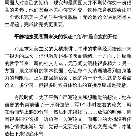
周围人对自己的期待，现实却是周围人并不期待你交一份很
高的考卷，他们甚至不关心你交不交。这种教育氛围会让每
一个追求完美主义的学生慢慢脱敏：无论是论文课题还是人
生课题，完成比完美更重要。
平静地接受悬而未决的状态
“允许”是自愈的开始
对追求完美主义的大橘来讲，牛津的求学经历给她带来
了很大的成长，但也激发起很多负面情绪。一方面，适应新
的教学节奏、新的社交方式，无形间会消耗很多精力；另一
方面，顶尖学府的学术氛围，会让每个人清晰地看到自身能
力的局限性。上完课回到宿舍，她的第一个念头就是多看点
论文、多学习，但很多时候身体给出的直接反应却是疲惫。
有段时间，为了平衡自己写论文和想睡觉的想法，她在
宿舍的书桌前铺了一张瑜伽垫，写1个小时左右的论文，就
在瑜伽垫上躺20分钟，然后起来继续写……放假的时候，周
围很多同学选择一边旅游一边写论文，而那时的大橘没有任
何心情做旅游计划，觉得一定要把自己的论文完成后，才能
放松下来彻底休息。