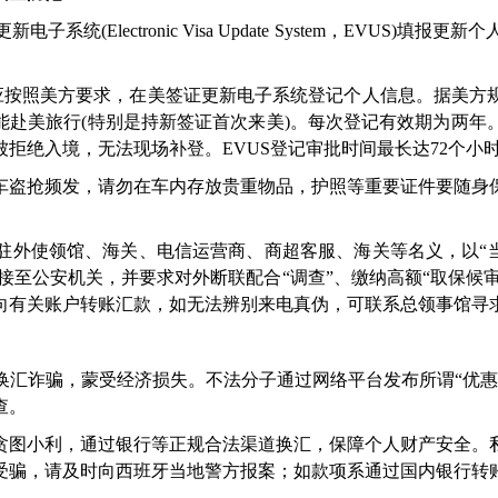
Electronic Visa Update System，EVUS)
，应按照美方要求，在美签证更新电子系统登记个人信息。据美
登记才能赴美旅行(特别是持新签证首次来美)。每次登记有效期为
拒绝入境，无法现场补登。EVUS登记审批时间最长达72个小
盗抢频发，请勿在车内存放贵重物品，护照等重要证件要随身保
。
使领馆、海关、电信运营商、商超客服、海关等名义，以“当
接至公安机关，并要求对外断联配合“调查”、缴纳高额“取保候
向有关账户转账汇款，如无法辨别来电真伪，可联系总领事馆寻
诈骗，蒙受经济损失。不法分子通过网络平台发布所谓“优惠
查。
贪图小利，通过银行等正规合法渠道换汇，保障个人财产安全。
受骗，请及时向西班牙当地警方报案；如款项系通过国内银行转