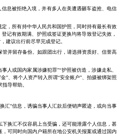
填报更新个人信息被拒绝入境，并有多人在美遭遇砸车盗抢、电信
方规定，所有持中华人民共和国护照，同时持有最长有效
两年。登记有效期满、护照或签证更换均将导致登记失效，
时，建议出行前尽早完成登记。
管并留存备份。如跟团出行，请选择资质好、信誉高
事人或国内家属涉嫌犯罪”“护照被仿造，涉嫌走私、
审金”、将个人资产转入所谓“安全账户”、拍摄被绑架照
求指导帮助。
换汇”信息，诱骗当事人汇款后便销声匿迹，或向当事
私下换汇不仅容易上当受骗，还可能泄露个人信息，甚
账，可同时向国内户籍所在地公安机关报案或通过国内