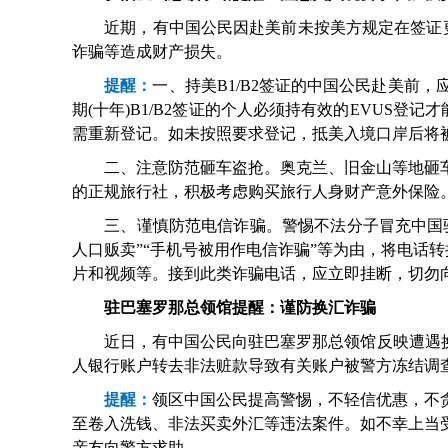
近期，有中国公民因赴美前未按美方规定在签证更新电子系统(
诈骗等造成财产损失。
提醒：
一、持美B1/B2签证的中国公民赴美前
期(十年)B1/B2签证的个人必须持有效的EVUS
需重新登记。如未按照要求登记，抵美入境口岸后将被
二、注意防范砸车盗抢。奥克兰、旧金山等地砸车
的正规旅行社，积极考虑购买旅行人身财产意外保险
三、谨慎防范电信诈骗。警惕不法分子冒充中国驻外
人口贩卖”“手机号被用作电信诈骗”等为由，将电话转
片和视频等。接到此类诈骗电话，应立即挂断，切勿
驻巴塞罗那总领馆提醒：谨防换汇诈骗
近日，有中国公民向驻巴塞罗那总领馆反映遭遇换汇
人银行账户转去非法赃款导致有关账户被警方冻结调
提醒：
领区中国公民提高警惕，不轻信优惠，不
至卷入洗钱、非法买卖外汇等违法案件。如不幸上当
亲友向警方求助。