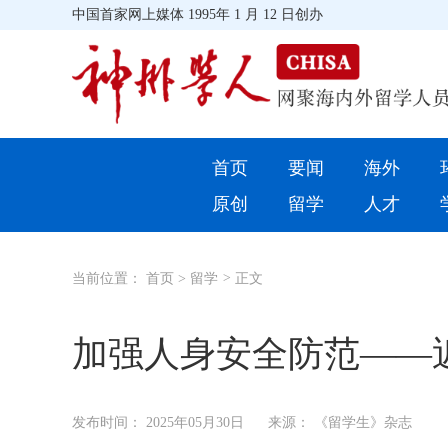
中国首家网上媒体 1995年 1 月 12 日创办
首页
首页
要闻
海外
环球
原创
留学
人才
教育
当前位置：
首页
>
留学
>
正文
留学
综合
加强人身安全防范——
招聘信息
发布时间：
2025年05月30日
来源： 《留学生》杂志