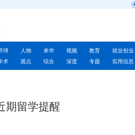
网站地图
原创
要闻
环球
人物
来华
视频
教育
就业创业
人物
来华
学术
观点
综合
深度
专题
实用信息
就业创业
合作办学
人才
学术
深度
专题
近期留学提醒
更多数据