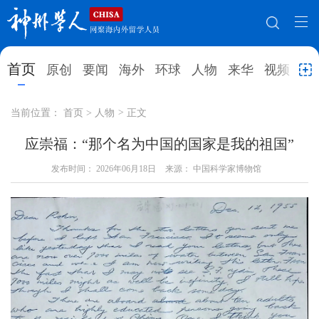
网站地图
首页
原创
要闻
海外
环球
人物
来华
视频
教
首页
原创
要闻
海外
当前位置：
首页
>
人物
>
正文
环球
人物
来华
视频
应崇福：“那个名为中国的国家是我的祖国”
教育
发布时间：
2026年06月18日
就业创业
来源： 中国科学家博物馆
合作办学
直播访谈
留学
人才
学术
观点
综合
深度
专题
实用信息
招聘信息
更多数据