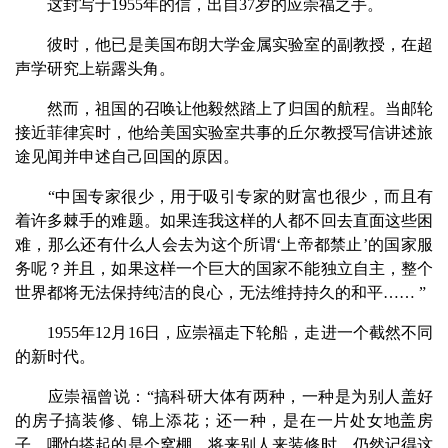
这封写于1955年的信，出自37岁的应崇福之手。
彼时，他已是美国布朗大学金属实验室的副教授，在超
声学研究上崭露头角。
然而，祖国的召唤让他毅然踏上了归国的航程。当邮轮
接近菲律宾时，他给美国实验室共事的丘尔教授写信讲述旅
途见闻并申述自己回国的原因。
“中国专家很少，用于吸引专家的财富也很少，而且有
着许多棘手的难题。如果连我这样的人都不回去直面这些困
难，那么还有什么人会去为这个所谓‘上帝都禁止’的国家服
务呢？并且，如果这样一个巨大的国家不能独立自主，整个
世界都将无法保持纯洁的良心，无法维持持久的和平…… ”
1955年12月16日，应崇福走下轮船，走进一个截然不同
的新时代。
应崇福曾说：“搞科研大体有两种，一种是为别人盖好
的房子搞装修、锦上添花；还一种，是在一片处女地盖房
子，哪怕搭起的是个窝棚，将来别人来装修时，仍然记得这