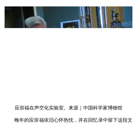
应崇福在声空化实验室。来源｜中国科学家博物馆
晚年的应崇福依旧心怀热忱，并在回忆录中留下这段文
字：“蜡烛也是很奇妙的。在完全点完之前，它还可以点燃
发光，有时只剩一小片已熔的蜡油，只要烛芯还能站直，这