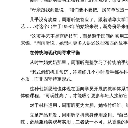
彼时，周勤的崇明土布数量已颇具规模，母女俩不
“母亲跟我商量说，‘咱们要不要把厂房简单改造一
几乎没有犹豫，周雨昕便答应了。跟着清华大学工
艺……对这个出生于1998年的姑娘来说，新身份带
“这项手艺不是宫廷技艺，而是源于民间的实用工
宋锦。”周雨昕说，她想向更多人讲述这些布匹的故
在传统与现代间寻求平衡
从时兰娟奶奶那里，周雨昕完整学习了传统的手织
“老式斜织机非常沉，连着织几个小时后手都在抖。
本质，而非固守特定形式。
这种创新思维也体现在面向学员开展的教学体系中
体验课程。“可玩性高了，才能吸引更多年轻人接触
对于材料运用，周雨昕更为大胆。她将竹纤维、纸
立足产品开发，周雨昕坚持亲身使用原则。“自己设
睐，必须兼顾美观与实用，二者缺一不可。从香囊的