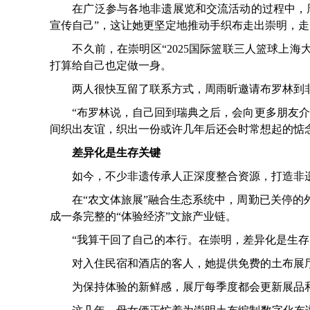
在广泛参与各地非遗展览和交流活动的过程中，周雨
宣传自己”，这让她更坚定地推动手织布走出崇明，
不久前，在崇明区“2025国际篮联三人篮球上海
打算给自己也定做一身。
两人很快互留了联系方式，周雨昕邀请布罗林到非
“布罗林说，自己回到瑞典之后，会向更多朋友介绍
间织出友谊，织出一份或许几年后还会时常想起的惦
差异化是生存关键
如今，不少非遗传承人正深度整合资源，打造非遗
在“农文体旅展”融合生态系统中，周勤已关停的外
成一条完整的“体验经济”文旅产业链。
“我算干回了自己的本行。在崇明，差异化是生存的
对入住民宿和酒店的客人，她提供免费的土布展厅
为保持体验的新鲜感，展厅每季度都会更新展品和文