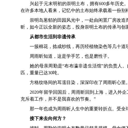
兴起于元末明初的崇明土布，拥有600多年历史。
在许多本地人看来，记忆中的土布始终承载着一份别
崇明岛葱郁的田园风光中，一处由闲置厂房改造而
昕，如今正以全新的姿态，投身崇明土布的传承与创
从都市生活到非遗传承
一簇棉花，捻成纱线，再历经植物染色等几十道琐
周雨昕知道，这是学手艺，也是磨性子。
她的母亲周勤是“布布瀛非遗生活馆”的负责人。自1
匹，重量已达30吨。
方格纹络间的耳濡目染，深深印在了周雨昕心里
2020年留学回国后，周雨昕回到上海，进入外企
充斥着工作，并不是我喜欢的节奏。”
那一年也成为周雨昕人生中的重要转折点。受全球
接下来去向何方？