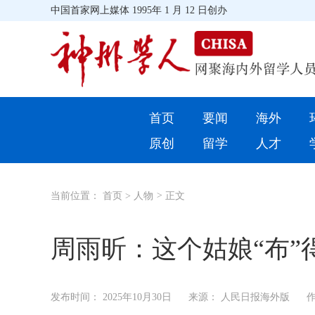
中国首家网上媒体 1995年 1 月 12 日创办
首页
首页
要闻
海外
环球
原创
留学
人才
教育
当前位置：
首页
>
人物
>
正文
留学
综合
周雨昕：这个姑娘“布”
招聘信息
发布时间：
2025年10月30日
来源： 人民日报海外版