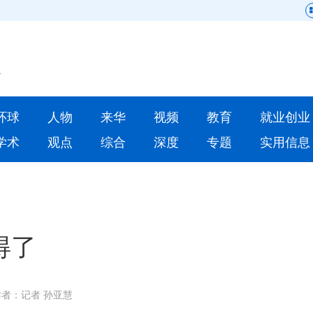
网站地图
原创
要闻
环球
人物
来华
视频
教育
就业创业
人物
来华
学术
观点
综合
深度
专题
实用信息
就业创业
合作办学
人才
学术
深度
专题
得了
更多数据
作者：记者 孙亚慧