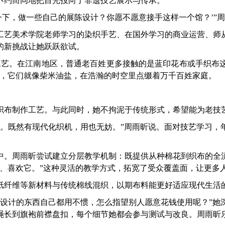
约而同地把目光投向了非遗技艺展示与传承。
下，做一些自己的展陈设计？你愿不愿意接手这样一个馆？’”
艺美术学院老师学习的染织手艺、在国外学习的商业运营、师从
来的新挑战让她跃跃欲试。
艺。在江南地区，普通老百姓更多接触的是蓝印花布或手织布这
事，它们就像柴米油盐，在浩瀚的时空里点缀着万千百姓家庭。
布制作工艺。与此同时，她不拘泥于传统形式，希望能为老技
既然有现代化织机，用也无妨。”周雨昕说。面对技艺学习，
。周雨昕尝试建立分层教学机制：既提供从种棉花到织布的全流
它、喜欢它。”这种灵活的教学方式，拓宽了受众覆盖面，让更多
纤维等新材料与传统棉线混织，以期布料能更好适应现代生活
计的东西自己都用不惯，怎么指望别人愿意花钱使用呢？”她
绳长到旗袍前襟盘扣，每个细节她都会参与测试与改良。周雨昕