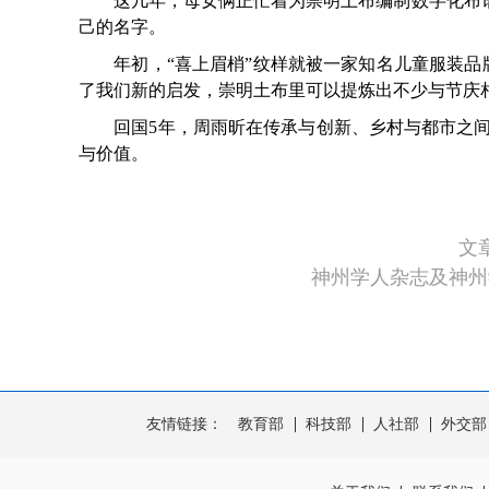
这几年，母女俩正忙着为崇明土布编制数字化布谱。
己的名字。
年初，“喜上眉梢”纹样就被一家知名儿童服装品牌
了我们新的启发，崇明土布里可以提炼出不少与节庆
回国5年，周雨昕在传承与创新、乡村与都市之间
与价值。
文
神州学人杂志及神州
友情链接：
教育部
科技部
人社部
外交部