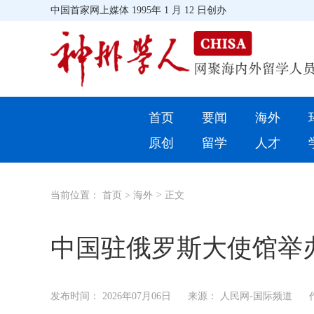
中国首家网上媒体 1995年 1 月 12 日创办
首页
首页
要闻
海外
环球
原创
留学
人才
教育
当前位置：
首页
>
海外
>
正文
留学
综合
中国驻俄罗斯大使馆举办
招聘信息
发布时间：
2026年07月06日
来源： 人民网-国际频道