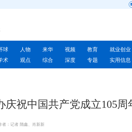
网站地图
原创
要闻
环球
人物
来华
视频
教育
就业创业
人物
来华
学术
观点
综合
深度
专题
实用信息
就业创业
合作办学
人才
学术
深度
专题
庆祝中国共产党成立105周
更多数据
作者：记者 隋鑫、肖新新