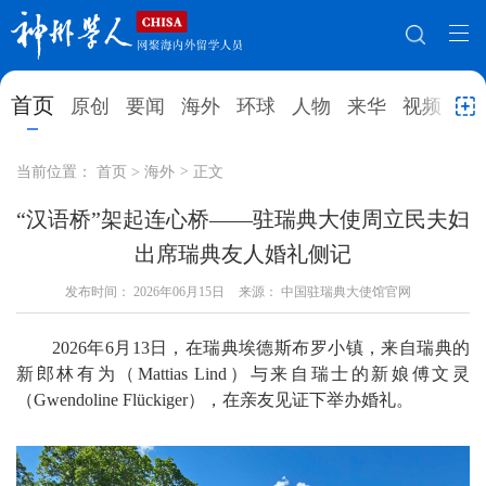
网站地图
首页
原创
要闻
海外
环球
人物
来华
视频
教
首页
原创
要闻
海外
当前位置：
首页
>
海外
>
正文
环球
人物
来华
视频
“汉语桥”架起连心桥——驻瑞典大使周立民夫妇
出席瑞典友人婚礼侧记
教育
就业创业
合作办学
直播访谈
发布时间：
2026年06月15日
来源： 中国驻瑞典大使馆官网
留学
人才
学术
观点
2026年6月13日，在瑞典埃德斯布罗小镇，来自瑞典的
综合
深度
专题
实用信息
新郎林有为（Mattias Lind）与来自瑞士的新娘傅文灵
招聘信息
更多数据
（Gwendoline Flückiger），在亲友见证下举办婚礼。