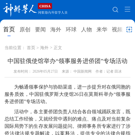
网站地图
首页
原创
要闻
海外
环球
人物
来华
视频
教
首页
原创
要闻
海外
当前位置：
首页
>
海外
>
正文
环球
人物
来华
视频
中国驻俄使馆举办“领事服务进侨团”专场活动
发布时间：
教育
2026年05月27日
就业创业
来源： 中国新闻网
合作办学
作者：记者 田冰
直播访谈
留学
人才
学术
观点
为畅通领事保护与协助渠道，进一步提升对在俄同胞的
服务质效，中国驻俄罗斯大使馆26日在莫斯科举办“领事服
综合
深度
专题
实用信息
务进侨团”专场活动。
招聘信息
更多数据
活动中，各主要侨团负责人结合各自领域踊跃发言，既
总结工作经验，又就经营中遇到的难点、痛点及对当前复杂
国际局势下的生存发展问题提问。律师事务所专家进行了涉
侨法律法规专题解读，以案释法，提供专业的法律合规指