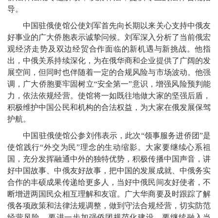
导。
中国驻俄使馆公使刘军首先向长期以来关心支持中俄友
好事业的广大侨胞表示诚挚问候。刘军深入分析了当前俄宏
观经济走势及双边经贸合作面临的新机遇与新挑战。他指
出，中俄关系持续深化，为在俄华商和企业提供了广阔的发
展空间，但同时也伴随着一定的合规风险与市场波动。他强
调，广大侨胞要牢固树立“安全第一”意识，增强风险预判能
力，依法依规经营。使馆将一如既往地做大家的坚强后盾，
积极维护中国公民和机构的合法权益，为大家在俄发展保驾
护航。
中国驻俄使馆公参刘伟表示，此次“领事服务进侨团”是
使馆践行“外交为民”理念的生动缩影。大家要继续心系祖
国，充分发挥融通中外的独特优势，积极传播中国声音，讲
好中国故事、中俄友好故事，把中国的发展成就、中俄务实
合作的丰硕成果传递给更多人，当好中俄民间友好使者，不
断增进两国民众相互理解和友谊。广大华商要及时跟踪了解
俄各项政策和法律法规调整，做到守法合规经营，切实防范
经营风险。要进一步加强侨团规范化建设。要继续融入当