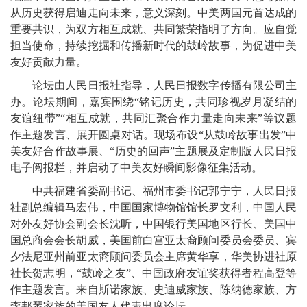
从历史获得启迪走向未来，意义深刻。中美两国元首达成的
重要共识，为双方相互成就、共同繁荣指明了方向。应自觉
担当使命，持续挖掘和传播新时代的鼓岭故事，为促进中美
友好贡献力量。
论坛由人民日报社指导，人民日报数字传播有限公司主
办。论坛期间，嘉宾围绕“铭记历史，共同珍视岁月凝结的
友谊纽带”“相互成就，共同汇聚合作力量走向未来”等议题
作主题发言、展开圆桌对话。现场布设“从鼓岭故事出发”中
美友好合作故事展、“历史的回声”主题展及定制版人民日报
电子阅报栏，并启动了中美友好瞬间影像征集活动。
中共福建省委副书记、福州市委书记郭宁宁，人民日报
社副总编辑马宏伟，中国国家博物馆馆长罗文利，中国人民
对外友好协会副会长沈昕，中国银行美国地区行长、美国中
国总商会会长胡威，美国前白宫亚太裔顾问委员会委员、宾
夕法尼亚州前亚太裔顾问委员会主席黄华享，华美协进社原
社长贺志明，“鼓岭之友”、中国政府友谊奖获得者程高登等
作主题发言。来自斯诺家族、史迪威家族、陈纳德家族、方
李邦琴家族的美国友人代表出席论坛。