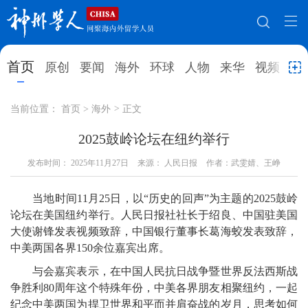
网站地图
首页
原创
要闻
海外
环球
人物
来华
视频
教
首页
原创
要闻
海外
当前位置：
首页
>
海外
>
正文
环球
人物
来华
视频
2025鼓岭论坛在纽约举行
发布时间：
教育
2025年11月27日
就业创业
来源： 人民日报
合作办学
作者：武雯婧、王峥
直播访谈
留学
人才
学术
观点
当地时间11月25日，以“历史的回声”为主题的2025鼓岭
论坛在美国纽约举行。人民日报社社长于绍良、中国驻美国
综合
深度
专题
实用信息
大使谢锋发表视频致辞，中国银行董事长葛海蛟发表致辞，
中美两国各界150余位嘉宾出席。
招聘信息
更多数据
与会嘉宾表示，在中国人民抗日战争暨世界反法西斯战
争胜利80周年这个特殊年份，中美各界朋友相聚纽约，一起
纪念中美两国为捍卫世界和平而并肩奋战的岁月，思考如何