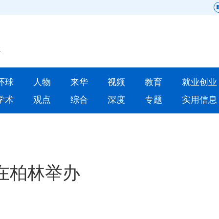
网站地图
原创
要闻
环球
人物
来华
视频
教育
就业创业
人物
来华
学术
观点
综合
深度
专题
实用信息
就业创业
合作办学
人才
学术
深度
专题
会在柏林举办
更多数据