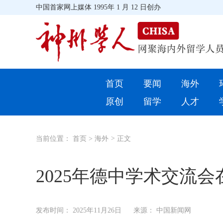
中国首家网上媒体 1995年 1 月 12 日创办
首页
首页
要闻
海外
环球
原创
留学
人才
教育
当前位置：
首页
>
海外
>
正文
留学
综合
2025年德中学术交流
招聘信息
发布时间：
2025年11月26日
来源： 中国新闻网