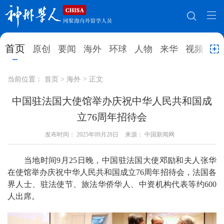
网站地图
首页
原创
要闻
海外
环球
人物
来华
视频
教
首页
原创
要闻
海外
当前位置：
首页
>
海外
>
正文
环球
人物
来华
视频
中国驻法国大使馆举办庆祝中华人民共和国成
立76周年招待会
教育
就业创业
合作办学
直播访谈
发布时间：
2025年09月28日
来源： 中国新闻网
留学
人才
学术
观点
当地时间9月25日晚，中国驻法国大使邓励和夫人张华
综合
深度
专题
实用信息
在使馆举办庆祝中华人民共和国成立76周年招待会，法国各
招聘信息
更多数据
界人士、驻法使节、旅法华侨华人、中资机构代表等约600
人出席。