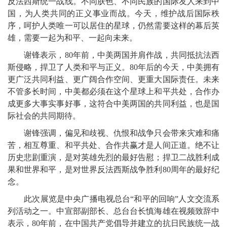
反法西斯统一战线。不同肤色、不同民族的国际友人来到中
国，为人类共同的正义事业而战。今天，维护战后国际秩
序，呵护人类唯一可以居住的星球，仍然需要这样的幕后英
雄，需要一起为和平、一起向未来。
谢锋表示，80年前，中美两国并肩作战，共同抵抗法西
斯侵略，捍卫了人类和平与正义。80年后的今天，中美拥有
更广泛共同利益、更广阔合作空间、更重大国际责任。未来
不管多长时间，中美都必须在这个星球上和平共处，合作办
成更多大事实事好事，这符合中美两国的共同利益，也是国
际社会的共同期待。
谢锋强调，偏见和歧视、仇恨和战争只会带来灾难和痛
苦，相互尊重、和平共处、合作共赢才是人间正道。绝不让
历史悲剧重演，是对英雄先烈的最好告慰；捍卫二战胜利成
果和世界和平，是对世界反法西斯战争胜利80周年的最好纪
念。
此次展览是中央广播电视总台“和平的回响”人文交流系
列活动之一。中宣部副部长、总台台长慎海雄在视频致辞中
表示，80年前，在中国共产党倡导并建立的抗日民族统一战