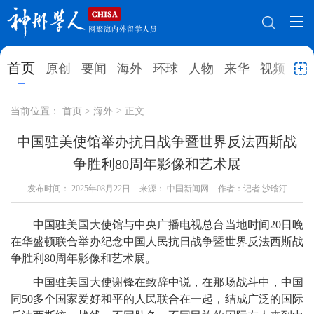
网站地图
首页
原创
要闻
海外
环球
人物
来华
视频
教
首页
原创
要闻
海外
当前位置：
首页
>
海外
>
正文
环球
人物
来华
视频
中国驻美使馆举办抗日战争暨世界反法西斯战
争胜利80周年影像和艺术展
教育
就业创业
合作办学
直播访谈
发布时间：
2025年08月22日
来源： 中国新闻网
作者：记者 沙晗汀
留学
人才
学术
观点
中国驻美国大使馆与中央广播电视总台当地时间20日晚
综合
深度
专题
实用信息
在华盛顿联合举办纪念中国人民抗日战争暨世界反法西斯战
招聘信息
更多数据
争胜利80周年影像和艺术展。
中国驻美国大使谢锋在致辞中说，在那场战斗中，中国
同50多个国家爱好和平的人民联合在一起，结成广泛的国际