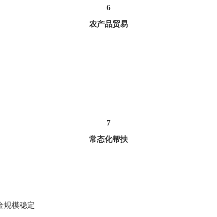
6
农产品贸易
7
常态化帮扶
金规模稳定