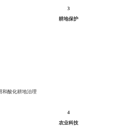
3
耕地保护
用和酸化耕地治理
4
农业科技