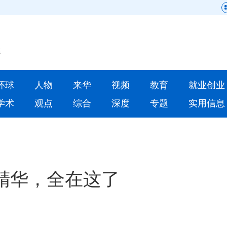
网站地图
原创
要闻
环球
人物
来华
视频
教育
就业创业
人物
来华
学术
观点
综合
深度
专题
实用信息
就业创业
合作办学
人才
学术
深度
专题
精华，全在这了
更多数据