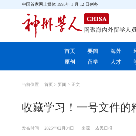
中国首家网上媒体 1995年 1 月 12 日创办
首页
首页
要闻
海外
环球
原创
留学
人才
教育
当前位置：
首页
>
要闻
>
正文
留学
综合
收藏学习！一号文件的
招聘信息
发布时间：
2026年02月04日
来源： 农民日报