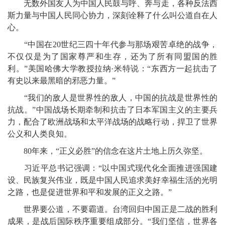
无数外国友人为中国人民鼓与呼、奔与走，各种反法西
斯力量与中国人民同心协力，深刻诠释了什么叫公道自在人
心。
“中国在20世纪三四十年代参与那场艰苦卓绝的战争，
不仅仅是为了国家尊严和生存，还为了所有同盟国的胜
利。”美国哈佛大学教授拉纳·米特说：“东西方一起抗击了
有史以来最黑暗的邪恶力量。”
“我们的敌人是世界性的敌人，中国的抗战是世界性的
抗战。”中国战场长期牵制和抗击了日本军国主义的主要兵
力，配合了欧洲战场和太平洋战场的战略行动，捍卫了世界
公义和人类良知。
80年来，“正义必胜”的信念在这片土地上历久弥坚。
习近平总书记强调：“以中国式现代化全面推进强国建
设、民族复兴伟业，既是中国人民追求美好幸福生活的光明
之路，也是促进世界和平和发展的正义之路。”
世界要公道，不要霸道。台湾回归中国正是二战的胜利
成果，是战后国际秩序重要组成部分。“我们坚信，世界各