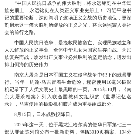
“中国人民抗日战争的伟大胜利，将永远铭刻在中华民
族史册上！永远铭刻在人类正义事业史册上！”习近平总书
记的重要论断，深刻阐明了这场正义之战的历史地位，更深
刻启示这一伟大胜利所绽放的正义之光，将永远照耀人类社
会的前行之路。
中国人民抗日战争，是挽救民族危亡、实现民族独立和
人民解放的正义事业，全体中华儿女为国家生存而战、为民
族复兴而战，焕发出正义事业必然胜利的坚定信念，迸发出
排山倒海的历史伟力——
南京大屠杀是日本军国主义在侵华战争中犯下的残暴罪
行。当年，约翰·马吉冒着生命危险，秘密使用16毫米摄影
机记录下了人类文明史上最黑暗的一页。2015年10月，《南
京大屠杀档案》列入联合国教科文组织的《世界记忆名
录》，马吉使用的摄影机和胶片成为重要组成部分。
8月15日，日本战败投降日。
2025年这一天，位于黑龙江哈尔滨的侵华日军第七三一
部队罪证陈列馆公布一批新史料，包括3010页档案、194分