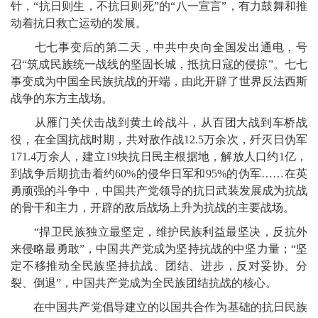
针，“抗日则生，不抗日则死”的“八一宣言”，有力鼓舞和推
动着抗日救亡运动的发展。
七七事变后的第二天，中共中央向全国发出通电，号
召“筑成民族统一战线的坚固长城，抵抗日寇的侵掠”。七七
事变成为中国全民族抗战的开端，由此开辟了世界反法西斯
战争的东方主战场。
从雁门关伏击战到黄土岭战斗，从百团大战到车桥战
役，在全国抗战时期，共对敌作战12.5万余次，歼灭日伪军
171.4万余人，建立19块抗日民主根据地，解放人口约1亿，
到战争后期抗击着约60%的侵华日军和95%的伪军……在英
勇顽强的斗争中，中国共产党领导的抗日武装发展成为抗战
的骨干和主力，开辟的敌后战场上升为抗战的主要战场。
“捍卫民族独立最坚定，维护民族利益最坚决，反抗外
来侵略最勇敢”，中国共产党成为坚持抗战的中坚力量；“坚
定不移推动全民族坚持抗战、团结、进步，反对妥协、分
裂、倒退”，中国共产党成为全民族团结抗战的核心。
在中国共产党倡导建立的以国共合作为基础的抗日民族