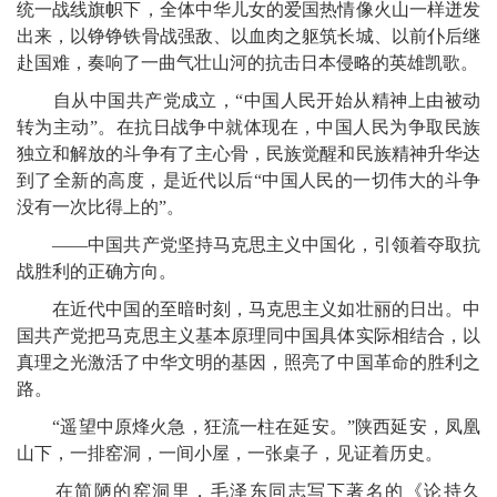
统一战线旗帜下，全体中华儿女的爱国热情像火山一样迸发
出来，以铮铮铁骨战强敌、以血肉之躯筑长城、以前仆后继
赴国难，奏响了一曲气壮山河的抗击日本侵略的英雄凯歌。
自从中国共产党成立，“中国人民开始从精神上由被动
转为主动”。在抗日战争中就体现在，中国人民为争取民族
独立和解放的斗争有了主心骨，民族觉醒和民族精神升华达
到了全新的高度，是近代以后“中国人民的一切伟大的斗争
没有一次比得上的”。
——中国共产党坚持马克思主义中国化，引领着夺取抗
战胜利的正确方向。
在近代中国的至暗时刻，马克思主义如壮丽的日出。中
国共产党把马克思主义基本原理同中国具体实际相结合，以
真理之光激活了中华文明的基因，照亮了中国革命的胜利之
路。
“遥望中原烽火急，狂流一柱在延安。”陕西延安，凤凰
山下，一排窑洞，一间小屋，一张桌子，见证着历史。
在简陋的窑洞里，毛泽东同志写下著名的《论持久