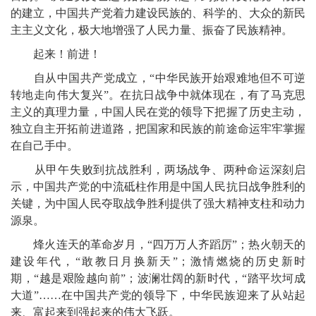
的建立，中国共产党着力建设民族的、科学的、大众的新民
主主义文化，极大地增强了人民力量、振奋了民族精神。
起来！前进！
自从中国共产党成立，“中华民族开始艰难地但不可逆
转地走向伟大复兴”。在抗日战争中就体现在，有了马克思
主义的真理力量，中国人民在党的领导下把握了历史主动，
独立自主开拓前进道路，把国家和民族的前途命运牢牢掌握
在自己手中。
从甲午失败到抗战胜利，两场战争、两种命运深刻启
示，中国共产党的中流砥柱作用是中国人民抗日战争胜利的
关键，为中国人民夺取战争胜利提供了强大精神支柱和动力
源泉。
烽火连天的革命岁月，“四万万人齐蹈厉”；热火朝天的
建设年代，“敢教日月换新天”；激情燃烧的历史新时
期，“越是艰险越向前”；波澜壮阔的新时代，“踏平坎坷成
大道”……在中国共产党的领导下，中华民族迎来了从站起
来、富起来到强起来的伟大飞跃。