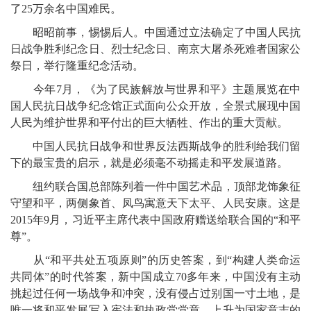
了25万余名中国难民。
昭昭前事，惕惕后人。中国通过立法确定了中国人民抗
日战争胜利纪念日、烈士纪念日、南京大屠杀死难者国家公
祭日，举行隆重纪念活动。
今年7月，《为了民族解放与世界和平》主题展览在中
国人民抗日战争纪念馆正式面向公众开放，全景式展现中国
人民为维护世界和平付出的巨大牺牲、作出的重大贡献。
中国人民抗日战争和世界反法西斯战争的胜利给我们留
下的最宝贵的启示，就是必须毫不动摇走和平发展道路。
纽约联合国总部陈列着一件中国艺术品，顶部龙饰象征
守望和平，两侧象首、凤鸟寓意天下太平、人民安康。这是
2015年9月，习近平主席代表中国政府赠送给联合国的“和平
尊”。
从“和平共处五项原则”的历史答案，到“构建人类命运
共同体”的时代答案，新中国成立70多年来，中国没有主动
挑起过任何一场战争和冲突，没有侵占过别国一寸土地，是
唯一将和平发展写入宪法和执政党党章、上升为国家意志的