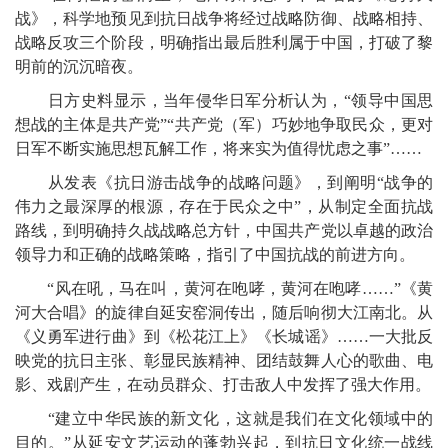
战》，科学地预见到抗日战争将经过战略防御、战略相持、
战略反攻三个阶段，明确指出最后胜利属于中国，打破了黎
明前的沉沉暗夜。
日方史料显示，当年侵华日军分析认为，“领导中国思
想战的主体是共产党”“共产党（军）巧妙地争取民众，更对
日军不断实施思想瓦解工作，将来实为值得忧虑之事”……
从发表《抗日游击战争的战略问题》，到阐明“战争的
伟力之最深厚的根源，存在于民众之中”，从制定全面抗战
路线，到明确持久战战略总方针，中国共产党以卓越的政治
领导力和正确的战略策略，指引了中国抗战的前进方向。
“风在吼，马在叫，黄河在咆哮，黄河在咆哮……”《黄
河大合唱》的旋律自延安窑洞传出，随后响彻大江南北。从
《义勇军进行曲》到《松花江上》《长城谣》……一大批反
映党的抗日主张、彰显民族精神、团结鼓舞人心的歌曲、电
影、戏剧产生，在动员群众、打击敌人中发挥了强大作用。
“建立中华民族的新文化，这就是我们在文化领域中的
目的。”从延安文艺运动的蓬勃兴起，到抗日文化统一战线