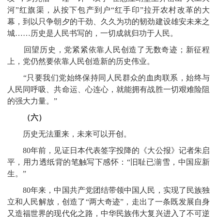
河”红旗渠，从按下包产到户“红手印”拉开农村改革的大
幕，到以只争朝夕的干劲、久久为功的韧劲建设雄安未来之
城……历史是人民书写的，一切成就归功于人民。
回望历史，党紧紧依靠人民创造了无数奇迹；新征程
上，党仍然要依靠人民创造新的历史伟业。
“只要我们党始终保持同人民群众的血肉联系，始终与
人民同呼吸、共命运、心连心，就能拥有战胜一切艰难险阻
的强大力量。”
（六）
历史无法重来，未来可以开创。
80年前，见证日本代表签字投降的《大公报》记者朱启
平，用力透纸背的笔触写下感怀：“旧耻已湔雪，中国应新
生。”
80年来，中国共产党团结带领中国人民，实现了民族独
立和人民解放，创造了“两大奇迹”，走出了一条既发展自身
又造福世界的现代化之路，中华民族伟大复兴进入了不可逆