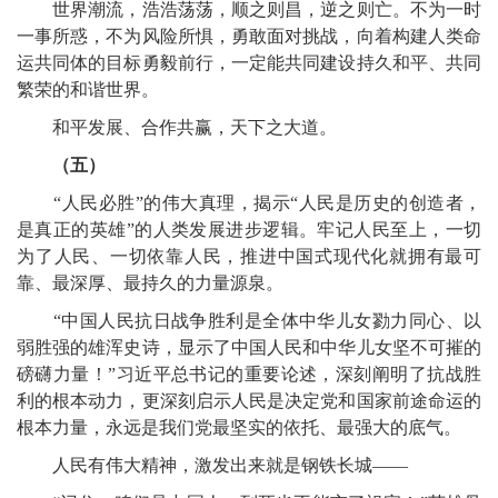
世界潮流，浩浩荡荡，顺之则昌，逆之则亡。不为一时
一事所惑，不为风险所惧，勇敢面对挑战，向着构建人类命
运共同体的目标勇毅前行，一定能共同建设持久和平、共同
繁荣的和谐世界。
和平发展、合作共赢，天下之大道。
（五）
“人民必胜”的伟大真理，揭示“人民是历史的创造者，
是真正的英雄”的人类发展进步逻辑。牢记人民至上，一切
为了人民、一切依靠人民，推进中国式现代化就拥有最可
靠、最深厚、最持久的力量源泉。
“中国人民抗日战争胜利是全体中华儿女勠力同心、以
弱胜强的雄浑史诗，显示了中国人民和中华儿女坚不可摧的
磅礴力量！”习近平总书记的重要论述，深刻阐明了抗战胜
利的根本动力，更深刻启示人民是决定党和国家前途命运的
根本力量，永远是我们党最坚实的依托、最强大的底气。
人民有伟大精神，激发出来就是钢铁长城——