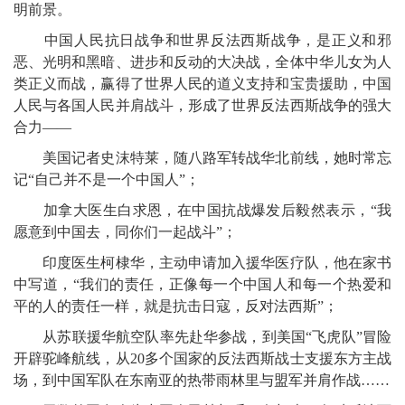
明前景。
中国人民抗日战争和世界反法西斯战争，是正义和邪
恶、光明和黑暗、进步和反动的大决战，全体中华儿女为人
类正义而战，赢得了世界人民的道义支持和宝贵援助，中国
人民与各国人民并肩战斗，形成了世界反法西斯战争的强大
合力——
美国记者史沫特莱，随八路军转战华北前线，她时常忘
记“自己并不是一个中国人”；
加拿大医生白求恩，在中国抗战爆发后毅然表示，“我
愿意到中国去，同你们一起战斗”；
印度医生柯棣华，主动申请加入援华医疗队，他在家书
中写道，“我们的责任，正像每一个中国人和每一个热爱和
平的人的责任一样，就是抗击日寇，反对法西斯”；
从苏联援华航空队率先赴华参战，到美国“飞虎队”冒险
开辟驼峰航线，从20多个国家的反法西斯战士支援东方主战
场，到中国军队在东南亚的热带雨林里与盟军并肩作战……