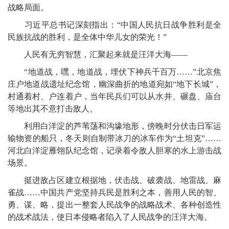
战略局面。
习近平总书记深刻指出：“中国人民抗日战争胜利是全
民族抗战的胜利，是全体中华儿女的荣光！”
人民有无穷智慧，汇聚起来就是汪洋大海——
“地道战，嘿，地道战，埋伏下神兵千百万……”北京焦
庄户地道战遗址纪念馆，幽深曲折的地道宛如“地下长城”，
村通着村、户连着户，当年民兵们可以从水井、碾盘、庙台
等地出其不意打击敌人。
利用白洋淀的芦苇荡和沟壕地形，傍晚时分伏击日军运
输物资的船只，冬天则自制带冰刀的冰车作为“土坦克”……
河北白洋淀雁翎队纪念馆，记录着令敌人胆寒的水上游击战
场景。
挺进敌占区建立根据地，伏击战、破袭战、地雷战、麻
雀战……中国共产党坚持兵民是胜利之本，善用人民的智、
勇、谋、略，提出一整套人民战争的战略战术、各种创造性
的战术战法，使日本侵略者陷入了人民战争的汪洋大海。