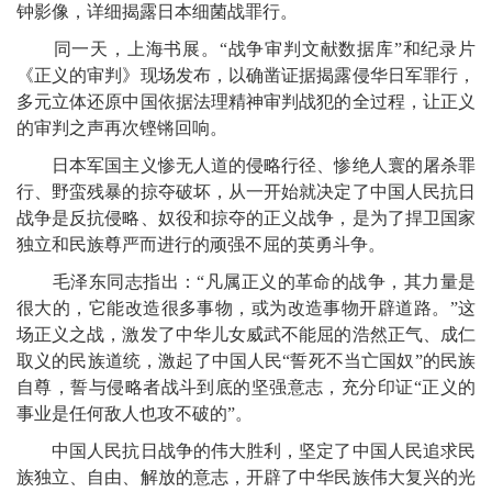
钟影像，详细揭露日本细菌战罪行。
同一天，上海书展。“战争审判文献数据库”和纪录片
《正义的审判》现场发布，以确凿证据揭露侵华日军罪行，
多元立体还原中国依据法理精神审判战犯的全过程，让正义
的审判之声再次铿锵回响。
日本军国主义惨无人道的侵略行径、惨绝人寰的屠杀罪
行、野蛮残暴的掠夺破坏，从一开始就决定了中国人民抗日
战争是反抗侵略、奴役和掠夺的正义战争，是为了捍卫国家
独立和民族尊严而进行的顽强不屈的英勇斗争。
毛泽东同志指出：“凡属正义的革命的战争，其力量是
很大的，它能改造很多事物，或为改造事物开辟道路。”这
场正义之战，激发了中华儿女威武不能屈的浩然正气、成仁
取义的民族道统，激起了中国人民“誓死不当亡国奴”的民族
自尊，誓与侵略者战斗到底的坚强意志，充分印证“正义的
事业是任何敌人也攻不破的”。
中国人民抗日战争的伟大胜利，坚定了中国人民追求民
族独立、自由、解放的意志，开辟了中华民族伟大复兴的光