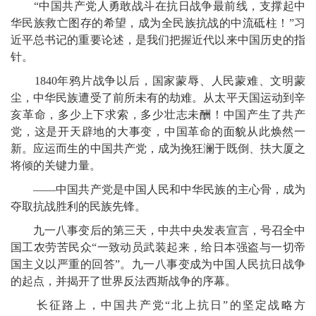
“中国共产党人勇敢战斗在抗日战争最前线，支撑起中
华民族救亡图存的希望，成为全民族抗战的中流砥柱！”习
近平总书记的重要论述，是我们把握近代以来中国历史的指
针。
1840年鸦片战争以后，国家蒙辱、人民蒙难、文明蒙
尘，中华民族遭受了前所未有的劫难。从太平天国运动到辛
亥革命，多少上下求索，多少壮志未酬！中国产生了共产
党，这是开天辟地的大事变，中国革命的面貌从此焕然一
新。应运而生的中国共产党，成为挽狂澜于既倒、扶大厦之
将倾的关键力量。
——中国共产党是中国人民和中华民族的主心骨，成为
夺取抗战胜利的民族先锋。
九一八事变后的第三天，中共中央发表宣言，号召全中
国工农劳苦民众“一致动员武装起来，给日本强盗与一切帝
国主义以严重的回答”。九一八事变成为中国人民抗日战争
的起点，并揭开了世界反法西斯战争的序幕。
长征路上，中国共产党“北上抗日”的坚定战略方