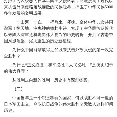
打败了穷凶极恶的日本军国主义侵略者，彻底洗刷了近代以
来抗击外来侵略屡战屡败的民族耻辱，捍卫了中华民族5000
多年发展的文明成果。
一寸山河一寸血，一抔热土一抔魂。全体中华儿女共同
谱写了惊天地、泣鬼神的雄壮史诗，实现了中华民族从近代
以来陷入深重危机走向伟大复兴的历史转折，开启了古老中
国凤凰涅槃、浴火重生的历史新征程。
为什么中国能够取得近代以来抗击外敌入侵的第一次完
全胜利？
为什么“正义必胜！和平必胜！人民必胜！”是历史昭示
的伟大真理？
从胜利走向新的胜利，历史中有深刻答案。
（二）
中国当年是一个积贫积弱的国家，何以战胜不可一世的
日本军国主义、夺取抗日战争的伟大胜利？无数人这样叩问
历史。