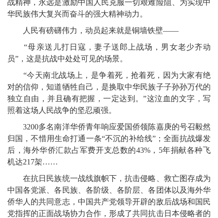
战精神，永远是激励中国人民克服一切艰难险阻、为实现中
华民族伟大复兴而奋斗的强大精神动力。
人民有磅礴伟力，动员起来就是铜墙铁壁——
“母亲送儿打日寇，妻子送郎上战场，男女老少齐动
员”，这是抗战中处处可见的场景。
“今天南北战场上，是争着死，抢着死，因为大家有绝
对的信仰，知道牺牲自己，是换取中华民族子子孙孙万代的
独立自由，并且确有把握，一定达到。”这泣血的文字，写
照着这场人民战争的坚忍顽强。
3200多名南洋华侨青年响应爱国侨领陈嘉庚的号召毅然
归国，不惜用生命打通一条“不沉的补给线”；全面抗战爆发
后，海外华侨汇款占军费开支总数的43%，5年捐献各种飞
机达217架……
在抗日民族统一战线旗帜下，抗击侵略、救亡图存成为
中国各党派、各民族、各阶级、各阶层、各团体以及海外华
侨华人的共同意志，中国共产党领导开辟的敌后战场和国民
党指挥的正面战场协力合作，形成了共同抗击日本侵略者的