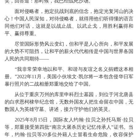
笑，回答道：那时候，我已经战死沙场。
面对侵略者，抱定抗战到底的信念，抱定光复河山的决
心！中国人民深知，对待侵略者，就得用他们听得懂的语言
同他们对话，这就是以战止战、以武止戈，用胜利赢得和
平、赢得尊重。
尽管国际形势风云变幻，但和平是人心所向，和平发展
的大势不可阻挡，让和平的薪火代代相传是中国与世界各国
人民的共同期待——
“我非常荣幸地以和平、和谐与友谊之名义捐赠这本相
册。”2022年11月，美国小伙埃文·凯尔将一本包含侵华日军
暴行照片的二战相册郑重地交给了中国。
从位于重庆万州的库里申科烈士墓园，到位于河北唐县
的白求恩柯棣华纪念馆，无数外国友人把生命留在中国，无
数国人为英雄守墓、讲述，接力守护他们的英灵。
2025年8月15日，国际友人约翰·拉贝之孙托马斯·拉贝
等，郑重接受第四批“南京大屠杀历史记忆传承人”证书。当
年，约翰·拉贝等20多位外籍人士冒着生命危险，收容保护