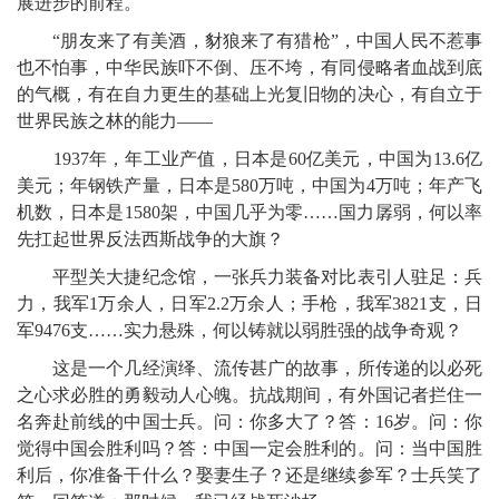
展进步的前程。
“朋友来了有美酒，豺狼来了有猎枪”，中国人民不惹事
也不怕事，中华民族吓不倒、压不垮，有同侵略者血战到底
的气概，有在自力更生的基础上光复旧物的决心，有自立于
世界民族之林的能力——
1937年，年工业产值，日本是60亿美元，中国为13.6亿
美元；年钢铁产量，日本是580万吨，中国为4万吨；年产飞
机数，日本是1580架，中国几乎为零……国力孱弱，何以率
先扛起世界反法西斯战争的大旗？
平型关大捷纪念馆，一张兵力装备对比表引人驻足：兵
力，我军1万余人，日军2.2万余人；手枪，我军3821支，日
军9476支……实力悬殊，何以铸就以弱胜强的战争奇观？
这是一个几经演绎、流传甚广的故事，所传递的以必死
之心求必胜的勇毅动人心魄。抗战期间，有外国记者拦住一
名奔赴前线的中国士兵。问：你多大了？答：16岁。问：你
觉得中国会胜利吗？答：中国一定会胜利的。问：当中国胜
利后，你准备干什么？娶妻生子？还是继续参军？士兵笑了