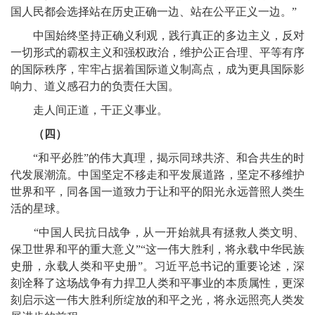
国人民都会选择站在历史正确一边、站在公平正义一边。”
中国始终坚持正确义利观，践行真正的多边主义，反对
一切形式的霸权主义和强权政治，维护公正合理、平等有序
的国际秩序，牢牢占据着国际道义制高点，成为更具国际影
响力、道义感召力的负责任大国。
走人间正道，干正义事业。
（四）
“和平必胜”的伟大真理，揭示同球共济、和合共生的时
代发展潮流。中国坚定不移走和平发展道路，坚定不移维护
世界和平，同各国一道致力于让和平的阳光永远普照人类生
活的星球。
“中国人民抗日战争，从一开始就具有拯救人类文明、
保卫世界和平的重大意义”“这一伟大胜利，将永载中华民族
史册，永载人类和平史册”。习近平总书记的重要论述，深
刻诠释了这场战争有力捍卫人类和平事业的本质属性，更深
刻启示这一伟大胜利所绽放的和平之光，将永远照亮人类发