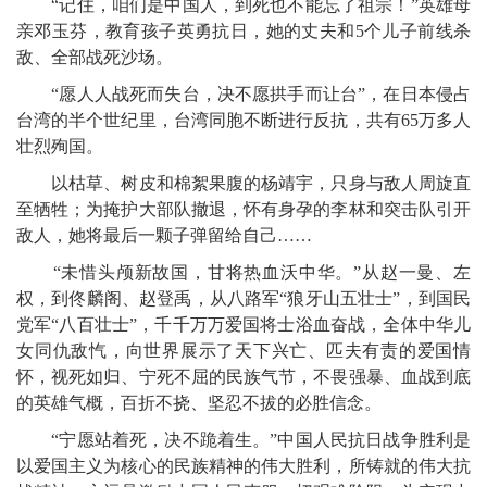
“记住，咱们是中国人，到死也不能忘了祖宗！”英雄母
亲邓玉芬，教育孩子英勇抗日，她的丈夫和5个儿子前线杀
敌、全部战死沙场。
“愿人人战死而失台，决不愿拱手而让台”，在日本侵占
台湾的半个世纪里，台湾同胞不断进行反抗，共有65万多人
壮烈殉国。
以枯草、树皮和棉絮果腹的杨靖宇，只身与敌人周旋直
至牺牲；为掩护大部队撤退，怀有身孕的李林和突击队引开
敌人，她将最后一颗子弹留给自己……
“未惜头颅新故国，甘将热血沃中华。”从赵一曼、左
权，到佟麟阁、赵登禹，从八路军“狼牙山五壮士”，到国民
党军“八百壮士”，千千万万爱国将士浴血奋战，全体中华儿
女同仇敌忾，向世界展示了天下兴亡、匹夫有责的爱国情
怀，视死如归、宁死不屈的民族气节，不畏强暴、血战到底
的英雄气概，百折不挠、坚忍不拔的必胜信念。
“宁愿站着死，决不跪着生。”中国人民抗日战争胜利是
以爱国主义为核心的民族精神的伟大胜利，所铸就的伟大抗