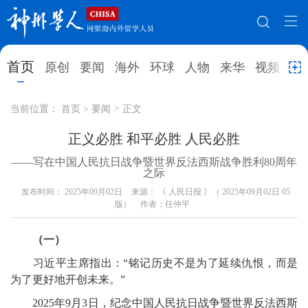
网站地图
首页
原创
要闻
海外
环球
人物
来华
视频
教
首页
原创
要闻
海外
当前位置：
首页
>
要闻
>
正文
环球
人物
来华
视频
正义必胜 和平必胜 人民必胜
——写在中国人民抗日战争暨世界反法西斯战争胜利80周年
教育
就业创业
合作办学
直播访谈
之际
发布时间：
2025年09月02日
来源： 《 人民日报 》（ 2025年09月02日 05
留学
人才
学术
观点
版）
作者：任仲平
综合
深度
专题
实用信息
（一）
招聘信息
更多数据
习近平主席指出：“铭记历史不是为了延续仇恨，而是
为了更好地开创未来。”
2025年9月3日，纪念中国人民抗日战争暨世界反法西斯