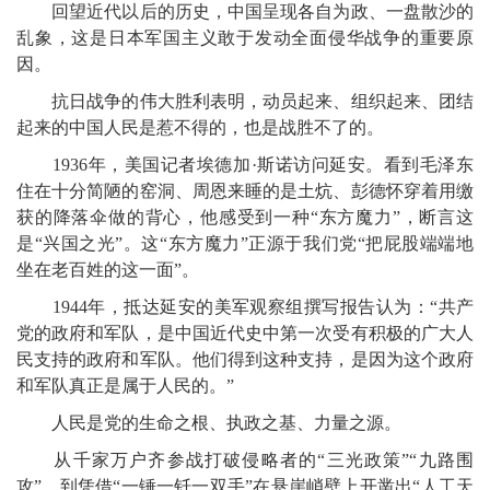
回望近代以后的历史，中国呈现各自为政、一盘散沙的
乱象，这是日本军国主义敢于发动全面侵华战争的重要原
因。
抗日战争的伟大胜利表明，动员起来、组织起来、团结
起来的中国人民是惹不得的，也是战胜不了的。
1936年，美国记者埃德加·斯诺访问延安。看到毛泽东
住在十分简陋的窑洞、周恩来睡的是土炕、彭德怀穿着用缴
获的降落伞做的背心，他感受到一种“东方魔力”，断言这
是“兴国之光”。这“东方魔力”正源于我们党“把屁股端端地
坐在老百姓的这一面”。
1944年，抵达延安的美军观察组撰写报告认为：“共产
党的政府和军队，是中国近代史中第一次受有积极的广大人
民支持的政府和军队。他们得到这种支持，是因为这个政府
和军队真正是属于人民的。”
人民是党的生命之根、执政之基、力量之源。
从千家万户齐参战打破侵略者的“三光政策”“九路围
攻”，到凭借“一锤一钎一双手”在悬崖峭壁上开凿出“人工天