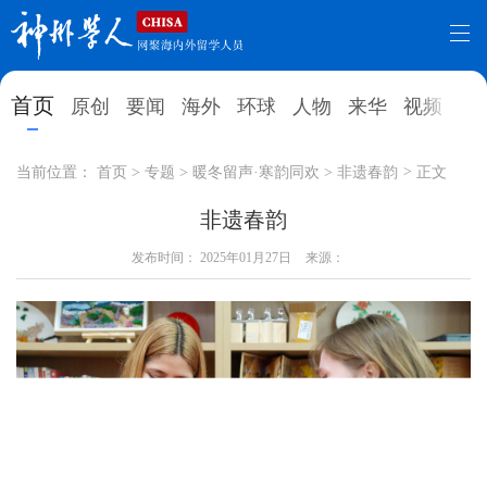
网站地图
首页
原创
要闻
海外
环球
人物
来华
视频
教
首页
原创
要闻
海外
当前位置：
首页
>
专题
>
暖冬留声·寒韵同欢
>
非遗春韵
>
正文
环球
人物
来华
视频
非遗春韵
教育
发布时间：
就业创业
2025年01月27日
合作办学
来源：
直播访谈
留学
人才
学术
观点
综合
深度
专题
实用信息
招聘信息
更多数据