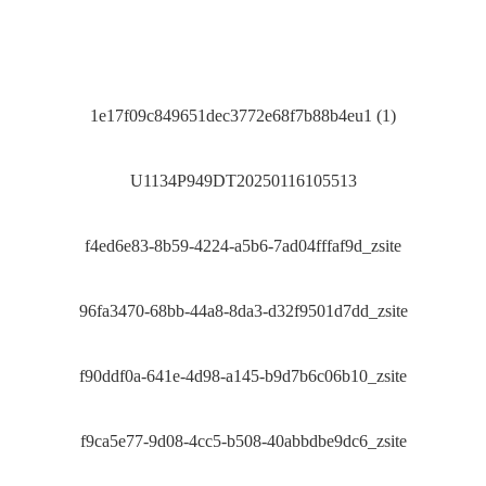
1e17f09c849651dec3772e68f7b88b4eu1 (1)
U1134P949DT20250116105513
f4ed6e83-8b59-4224-a5b6-7ad04fffaf9d_zsite
96fa3470-68bb-44a8-8da3-d32f9501d7dd_zsite
f90ddf0a-641e-4d98-a145-b9d7b6c06b10_zsite
f9ca5e77-9d08-4cc5-b508-40abbdbe9dc6_zsite