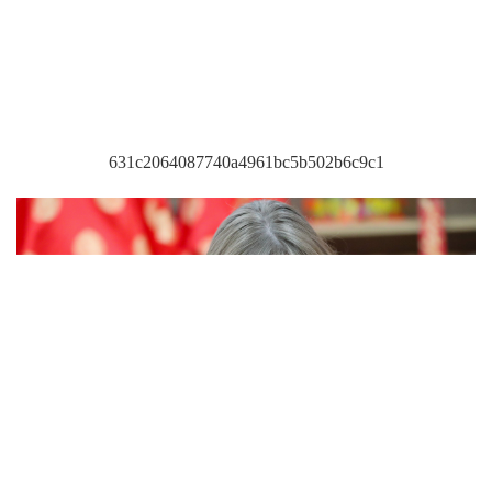
631c2064087740a4961bc5b502b6c9c1