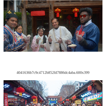
4041636b7c9c4712b852fd7886dc4aba.600x399