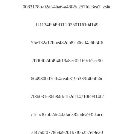
0083178b-02af-4ba6-a48f-5c257fdc3ea7_zsite
U1134P949DT20250116104149
55e132a17bbe482db82a06af4a6bf4f6
2f7f0f024f494b19a8ec02169cb5cc90
664980bd7ef64ceab3195339f4b6f56c
7f8b031e86b84dc1b2df1471069914f2
c1c5c875b2de4d2fac38554ea9351acd
af47a0f077864a92b1b7f06257ef9e20