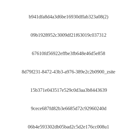
b941dfa8d4a3d6be16930dffab323a08(2)
09b1928952c3009df21f63019c037312
67610fd56922effbe3fb648e46d5e858
8d79f231-8472-43b3-a976-389e2c2b0900_zsite
15b371e043517e529c0d3aa3b8443639
9cece687fd82b3e6685d72c92960240d
06b4e593302db05bad2c5d2e176cc008u1