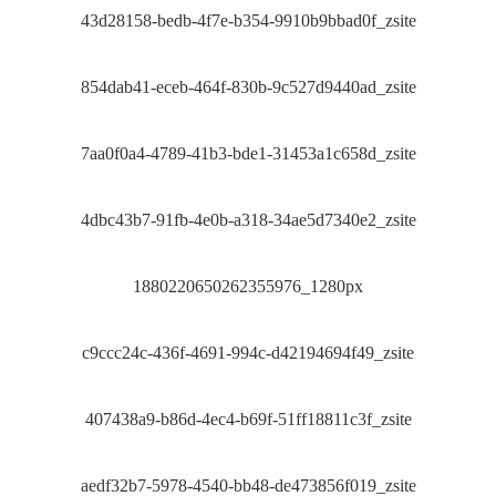
43d28158-bedb-4f7e-b354-9910b9bbad0f_zsite
854dab41-eceb-464f-830b-9c527d9440ad_zsite
7aa0f0a4-4789-41b3-bde1-31453a1c658d_zsite
4dbc43b7-91fb-4e0b-a318-34ae5d7340e2_zsite
1880220650262355976_1280px
c9ccc24c-436f-4691-994c-d42194694f49_zsite
407438a9-b86d-4ec4-b69f-51ff18811c3f_zsite
aedf32b7-5978-4540-bb48-de473856f019_zsite