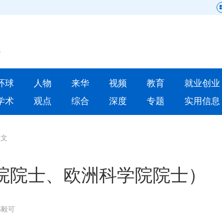
网站地图
原创
要闻
环球
人物
来华
视频
教育
就业创业
人物
来华
学术
观点
综合
深度
专题
实用信息
就业创业
合作办学
正文
人才
学术
深度
专题
院院士、欧洲科学院院士）
更多数据
郭毅可