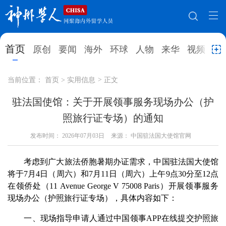
网站地图
首页
原创
要闻
海外
环球
人物
来华
视频
教
首页
原创
要闻
海外
当前位置：
首页
>
实用信息
>
正文
环球
人物
来华
视频
驻法国使馆：关于开展领事服务现场办公（护
照旅行证专场）的通知
教育
就业创业
合作办学
直播访谈
发布时间：
2026年07月03日
来源： 中国驻法国大使馆官网
留学
人才
学术
观点
考虑到广大旅法侨胞暑期办证需求，中国驻法国大使馆
综合
深度
专题
实用信息
将于7月4日（周六）和7月11日（周六）上午9点30分至12点
招聘信息
更多数据
在领侨处（11 Avenue George V 75008 Paris）开展领事服务
现场办公（护照旅行证专场），具体内容如下：
一、现场指导申请人通过中国领事APP在线提交护照旅