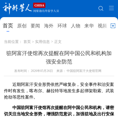
网站地图
首页
原创
要闻
海外
环球
人物
来华
视频
教
首页
原创
要闻
海外
当前位置：
首页
>
实用信息
>
正文
环球
人物
来华
视频
驻阿富汗使馆再次提醒在阿中国公民和机构加
强安全防范
教育
就业创业
合作办学
直播访谈
发布时间：
2026年05月26日
来源： 中国驻阿富汗大使馆官网
留学
人才
学术
观点
近期阿富汗安全形势依然严峻复杂，安全事件和治安案
综合
深度
专题
实用信息
件时有发生，喀布尔、赫拉特等地发生多起绑架勒索、武装
招聘信息
更多数据
抢劫等恶性案件。
中国驻阿富汗使馆再次提醒在阿中国公民和机构，请密
切关注当地安全形势，增强防范意识，加强驻地及出行安保