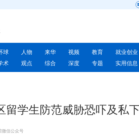
网站地图
原创
要闻
环球
人物
来华
视频
教育
就业创业
人物
来华
学术
观点
综合
深度
专题
实用信息
就业创业
合作办学
人才
学术
深度
专题
区留学生防范威胁恐吓及私
更多数据
馆微信公众号