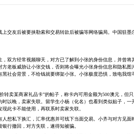
上交友后被要挟勒索和交易转款后被骗等网络骗局。中国驻墨尔
，双方经常视频聊天，对方已了解到小张的身份信息，并曾将其
方老板威胁让小张交钱，否则将会曝光小张身份信息和隐私图片
有黑社会背景，不给钱就要绑架小张。小张极度恐惧，致电我馆
转卖某商家礼品卡”的帖子，称卡内可用金额为500澳元，但只
为时以晚，卖家失联。留学生小杨（化名）也看到类似贴子，一
发现此卡不能使用，再联系时卖家失联。
人想私下换汇，汇率优惠并可线下当面交易。小齐与对方见面时
被银行撤回，对方失联，遂得知被骗。