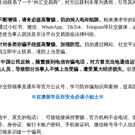
联系了一个“外汇交易商”，对方以获利丰厚为诱饵，引导其
不断增强，请务必提高警惕，切勿掉入电诈陷阱。
刚来澳求学的
书、微信、WhatsApp、TikTok、Telegram等社交
还使当事人因涉及非法平台交易面临法律纠纷。
针对各类诈骗手段提高警惕、加强防范。
切勿通过网站、社交平
易立即中止联系，谨防上当受骗。
名中国公民反映，频繁接到电信诈骗电话，对方冒充当地通信运
机构人员，导致部分当事人不慎上当受骗，遭受重大经济损失。
驻
交部领事直通车等官方公众号，学习防诈骗知识和案例，提高防
※在澳留学反诈安全必读小贴士※
选中、英文的电话）、可疑链接保持警惕，官方机构不会电话、
号、身份证、银行卡账户密码、手机验证码、微信账号等个人信
可能多识破一个骗局。