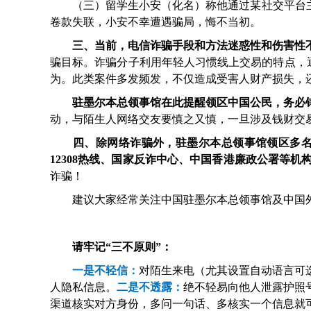
（三）留学生小安（化名）称他通过某社交平台主动
卷款失联，小安不幸遭遇骗局，悔不当初。
三、当前，电信诈骗手段和方法迷惑性和伤害性
骗目标。诈骗分子利用年轻人习惯线上交易的特点，通过小红
为。此类案件多发频发，不仅造成受害人财产损失，
驻墨尔本总领事馆在此提醒领区中国公民，务必
动，与陌生人网络交友要慎之又慎，一旦涉及钱财交
四、除网络诈骗外，驻墨尔本总领事馆领区多
12308热线、国家反诈中心、中国香港廉政公署等
诈骗！
建议大家经常关注中国驻墨尔本总领事馆及中国外
请牢记“三不原则”：
一是不轻信：
对陌生来电（尤其设置自动语言可
人隐私信息。
二是不透露：
绝不轻易向他人泄露护照
渠道核实对方身份，多问一句话、多核实一个信息就