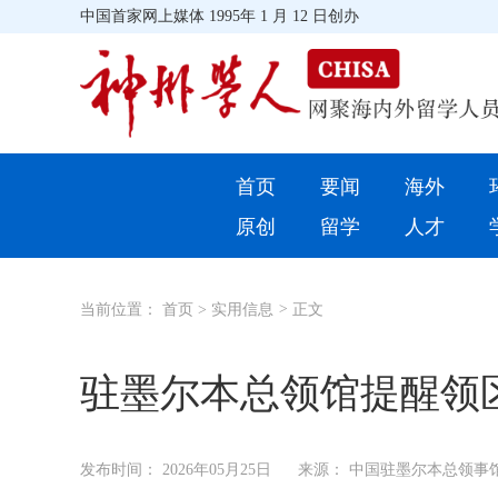
中国首家网上媒体 1995年 1 月 12 日创办
首页
首页
要闻
海外
环球
原创
留学
人才
教育
当前位置：
首页
>
实用信息
>
正文
留学
综合
驻墨尔本总领馆提醒领
招聘信息
发布时间：
2026年05月25日
来源： 中国驻墨尔本总领事