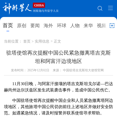
网站地图
首页
原创
要闻
海外
环球
人物
来华
视频
教
首页
原创
要闻
海外
当前位置：
首页
>
实用信息
>
正文
环球
人物
来华
视频
驻塔使馆再次提醒中国公民紧急撤离塔吉克斯
坦和阿富汗边境地区
教育
就业创业
合作办学
直播访谈
发布时间：
2025年12月02日
来源： 中国驻塔吉克斯坦大使馆官网
留学
人才
学术
观点
11月30日晚，与阿富汗接壤的塔吉克斯坦戈尔诺—巴达
综合
深度
专题
实用信息
赫尚州达尔沃兹区发生武装袭击事件，造成中国公民伤亡。
招聘信息
更多数据
中国驻塔使馆再次提醒中国企业和人员紧急撤离塔阿边
境地区，其他旅塔中国公民切勿前往上述地区并做好安全防
范。如遇紧急情况，请及时报警并联系使馆寻求帮助。