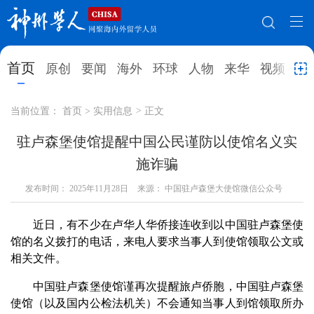
网站地图
首页
原创
要闻
海外
环球
人物
来华
视频
教
首页
原创
要闻
海外
当前位置：
首页
>
实用信息
>
正文
环球
人物
来华
视频
驻卢森堡使馆提醒中国公民谨防以使馆名义实
施诈骗
教育
就业创业
合作办学
直播访谈
发布时间：
2025年11月28日
来源： 中国驻卢森堡大使馆微信公众号
留学
人才
学术
观点
近日，有不少在卢华人华侨接连收到以中国驻卢森堡使
综合
深度
专题
实用信息
馆的名义拨打的电话，来电人要求当事人到使馆领取公文或
招聘信息
更多数据
相关文件。
中国驻卢森堡使馆谨再次提醒旅卢侨胞，中国驻卢森堡
使馆（以及国内公检法机关）不会通知当事人到馆领取所办