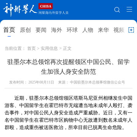
网站地图
首页
原创
要闻
海外
环球
人物
来华
视频
教
首页
原创
要闻
海外
当前位置：
首页
>
实用信息
>
正文
环球
人物
来华
视频
驻墨尔本总领馆再次提醒领区中国公民、留学
生加强人身安全防范
教育
就业创业
合作办学
直播访谈
发布时间：
2025年08月11日
来源： 中国驻墨尔本总领事馆微信公众号
留学
人才
学术
观点
近期，驻墨尔本总领馆领区塔斯马尼亚州相继发生中国
综合
深度
专题
实用信息
游客、中国留学生在霍巴特市无端遭当地未成年人殴打、袭
招聘信息
更多数据
击事件，对中国公民人身安全造成严重威胁。近日，又有一
名中国留学生在霍巴特市区购物中心无故遭到数名未成年人
群殴，造成重伤被送医救治，所幸目前已脱离生命危险。