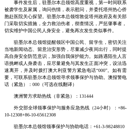
事件发生后，驻墨尔本总领馆高度重视，第一时间联系
被袭学生及家属，询问伤情，表示慰问，并委托塔州热心侨
胞赴医院关心探望。驻墨尔本总领馆敦促塔州政府及有关部
门采取切实措施，全力救治伤者，彻查情况，严惩肇事者，
切实维护中国公民人身安全，避免再次发生类似事件。
驻墨尔本总领馆提醒领区中国公民、留学生，密切关注
当地新闻动态、留意治安形势，尽量减少夜间出行，同时提
高自身安全防范意识，加强自我保护能力。如路遇陌生人言
语挑衅或人身袭击，应尽量避免与其发生正面冲突，设法迅
速离开，并及时拨打澳大利亚警方紧急电话“000”。如有需
要，可联系驻墨尔本总领馆寻求领事保护与协助。澳报警电
话（紧急）：000（可选在线翻译）
澳洲警方求助热线（非紧急）：131444
外交部全球领事保护与服务应急热线（24小时）：+86-
10-12308+86-10-65612308
驻墨尔本总领馆领事保护与协助电话：+61-3-98248810