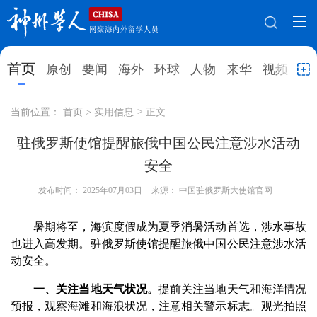
网站地图
首页
原创
要闻
海外
环球
人物
来华
视频
教
首页
原创
要闻
海外
当前位置：
首页
>
实用信息
>
正文
环球
人物
来华
视频
驻俄罗斯使馆提醒旅俄中国公民注意涉水活动
安全
教育
就业创业
合作办学
直播访谈
发布时间：
2025年07月03日
来源： 中国驻俄罗斯大使馆官网
留学
人才
学术
观点
暑期将至，海滨度假成为夏季消暑活动首选，涉水事故
综合
深度
专题
实用信息
也进入高发期。驻俄罗斯使馆提醒旅俄中国公民注意涉水活
招聘信息
更多数据
动安全。
一、关注当地天气状况。
提前关注当地天气和海洋情况
预报，观察海滩和海浪状况，注意相关警示标志。观光拍照