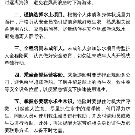
时远离海浪，避免在风高浪急时下海游泳。
二、谨慎选择水上项目。
根据个人体质和身体状况量力
而行，严格听从安全员指引提前穿戴好救生衣，熟悉相关设
备使用方法、应急措施等。尽量结伴在安全地点游泳戏水，
避免远离人群野浴。
三、全程陪同未成年人。
未成年人参加涉水项目需监护
人全程陪同，认真做好安全教育，切勿让未成年人离开视线
单独行动。
四、乘坐合规运营客船。
乘坐游船时要选择正规船务公
司，避免乘坐超载游船。了解并留意船上的救生衣、救生圈
等安全设备位置，以便紧急情况下快速使用逃生。
五、掌握必要落水求生常识。
遇险时要抓住时机大声呼
救，引起他人注意。尽量抓住水中的漂浮物，利用浮力求
生。同船人员可使用救生设备进行救助，并及时请船员或救
生员进行救助。此外，再次提醒大家带好相关身份证件及必
要联系方式，以备不时之需。