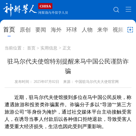
网站地图
首页
原创
要闻
海外
环球
人物
来华
视频
教
首页
原创
要闻
海外
当前位置：
首页
>
实用信息
>
正文
环球
人物
来华
视频
驻马尔代夫使馆特别提醒来马中国公民谨防诈
骗
教育
就业创业
合作办学
直播访谈
发布时间：
2025年07月02日
来源： 中国驻马尔代夫大使馆官网
留学
人才
学术
观点
近期，驻马尔代夫使馆接到多位在马中国公民反映，称
综合
深度
专题
实用信息
遭遇旅游和投资类诈骗案件。诈骗分子多以“导游”“第三方
招聘信息
更多数据
旅游公司”等身份为掩护，通过社交媒体平台主动接触受害
人，在诱导当事人付款后以各种借口拒绝退款，导致受害人
遭受重大经济损失，生活也因此受到严重影响。