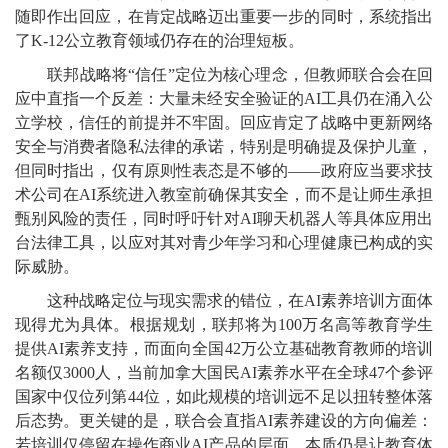
随即作出回应，在肯定战略迈出重要一步的同时，系统指出
了K-12公立教育领域仍存在的治理短板。
联邦战略将“信任”定位为核心理念，但教师联合会在回
应中直指一个反差：大量未经安全验证的AI工具仍在涌入公
立学校，信任的前提并不牢固。回应肯定了战略中更新网络
安全与消费者隐私法律的承诺，特别是明确提及保护儿童，
但同时指出，仅有原则性表态是不够的——政府应当要求技
术公司在AI系统进入教室前确保其安全，而不是让师生承担
甄别风险的责任，同时呼吁针对AI聊天机器人等具体应用出
台法律工具，以应对其对青少年学习和心理健康已构成的实
际威胁。
这种战略定位与现实需求的错位，在AI素养培训方面体
现得尤为具体。根据规划，联邦将为100万名高等教育学生
提供AI素养支持，而面向全国42万公立基础教育教师的培训
名额仅3000人，当前加拿大国民AI素养水平在全球47个参评
国家中仅位列第44位，如此规模的培训远不足以扭转整体落
后态势。更关键的是，联合会直指AI素养建设的方向偏差：
若培训仅停留在操作商业AI产品的层面，本质仍是让教育体