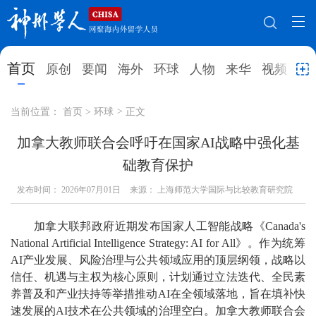
网站地图
首页
原创
要闻
海外
环球
人物
来华
视频
教
首页
原创
要闻
海外
当前位置：
首页
>
环球
>
正文
环球
人物
来华
视频
加拿大教师联合会呼吁在国家AI战略中强化基
础教育保护
教育
就业创业
合作办学
直播访谈
发布时间：
2026年07月01日
来源： 上海师范大学国际与比较教育研究院
留学
人才
学术
观点
加拿大联邦政府近期发布国家人工智能战略《Canada's
综合
深度
专题
实用信息
National Artificial Intelligence Strategy: AI for All》。作为统筹
招聘信息
更多数据
AI产业发展、风险治理与公共领域应用的顶层纲领，战略以
信任、机遇与主权为核心原则，计划通过立法迭代、全民素
养普及和产业扶持等举措推动AI在全领域落地，旨在填补快
速发展的AI技术在公共领域的治理空白。加拿大教师联合会