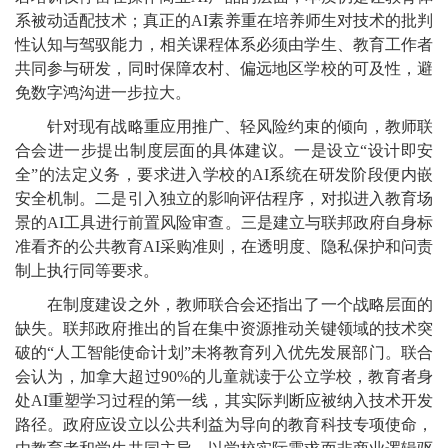
系被动适配技术；真正的AI素养重在培养师生对技术的批判
性认知与驾驭能力，相关课程体系必须由学生、教育工作者
共同参与研发，同时保障农村、偏远地区学校的可及性，避
免数字鸿沟进一步拉大。
针对现有战略重应用推广、轻风险约束的倾向，教师联
合会进一步提出制度层面的具体建议。一是设立“设计即安
全”的法定义务，要求进入学校的AI系统在研发阶段便内嵌
安全机制。二是引入独立的影响评估程序，对拟进入教育场
景的AI工具进行前置风险审查。三是建立与联邦政府自身标
准看齐的公共教育AI采购准则，在透明度、隐私保护和问责
制上执行同等要求。
在制度建设之外，教师联合会还指出了一个战略层面的
缺失。联邦政府推出的旨在集中资源推动关键领域的技术突
破的“人工智能使命计划”未将教育列入优先发展部门。联合
会认为，加拿大超过90%的儿童就读于公立学校，教育者身
处AI重塑学习过程的第一线，其实际判断应被纳入技术开发
路径。政府应设立以公共利益为导向的教育科技专项使命，