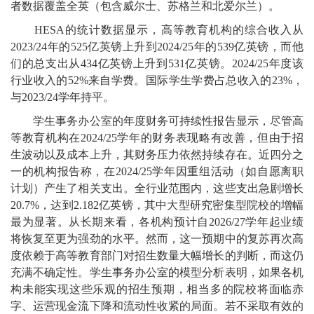
者数据覆盖全英（包含威尔士、苏格兰和北爱尔兰）。
HESA的统计数据显示，高等教育机构的综合收入从
2023/24年的525亿英镑上升到2024/25年的539亿英镑，而他
们的总支出从434亿英镑上升到531亿英镑。2024/25年度该
行业收入的52%来自学费。国际学生学费占总收入的23%，
与2023/24学年持平。
学生事务办公室的年度财务可持续性报告显示，尽管高
等教育机构在2024/25学年的财务表现略有改善，但由于招
生波动以及成本上升，其财务压力依然持续存在。近四分之
一的机构报告称，在2024/25学年因重组活动（如自愿离职
计划）产生了相关支出。全行业范围内，这些支出急剧增长
20.7%，达到2.182亿英镑，其中大型研究密集型院校的增幅
最为显著。从长期来看，各机构预计自2026/27学年起业绩
将恢复至更为强劲的水平。然而，这一预期中的复苏再次高
度依赖于高等教育部门对招生数量大幅增长的判断，而这仍
充满不确定性。学生事务办公室的模型分析表明，如果各机
构未能实现这些乐观的招生预期，相当多的院校将面临赤
字、运营现金流下降和流动性收紧的局面。若不采取有效的