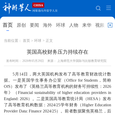
网站地图
首页
原创
要闻
海外
环球
人物
来华
视频
教
首页
原创
要闻
海外
当前位置：
首页
>
环球
>
正文
环球
人物
来华
视频
英国高校财务压力持续存在
发布时间：
教育
2026年05月29日
就业创业
来源： 上海师范大学国际与比较教育研究院
合作办学
直播访谈
留学
人才
学术
观点
5月14日，两大英国机构发布了高等教育财政统计数
据。一是英国学生事务办公室（Office for Students，简称
综合
深度
专题
实用信息
OfS）发布了《英格兰高等教育机构的财务可持续性：2026
年》（Financial sustainability of higher education providers in
招聘信息
更多数据
England: 2026）。二是英国高等教育统计局（HESA）发布
了高等教育机构数据：2024/25学年财务（Higher Education
Provider Data: Finance 2024/25）。前者数据聚焦英格兰，后