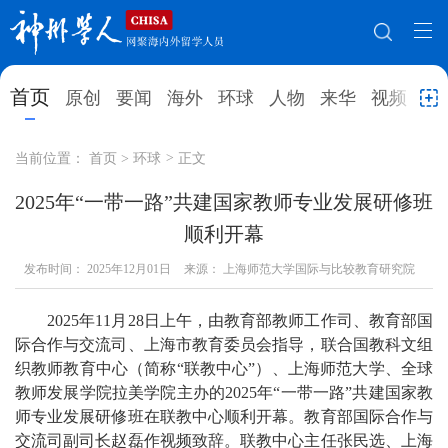
网站地图
首页
原创
要闻
海外
环球
人物
来华
视频
教
首页
原创
要闻
海外
当前位置：
首页
>
环球
>
正文
环球
人物
来华
视频
2025年“一带一路”共建国家教师专业发展研修班
顺利开幕
教育
就业创业
合作办学
直播访谈
发布时间：
2025年12月01日
来源： 上海师范大学国际与比较教育研究院
留学
人才
学术
观点
2025年11月28日上午，由教育部教师工作司、教育部国
综合
深度
专题
实用信息
际合作与交流司、上海市教育委员会指导，联合国教科文组
招聘信息
更多数据
织教师教育中心（简称“联教中心”）、上海师范大学、全球
教师发展学院拉美学院主办的2025年“一带一路”共建国家教
师专业发展研修班在联教中心顺利开幕。教育部国际合作与
交流司副司长赵磊作视频致辞。联教中心主任张民选、上海