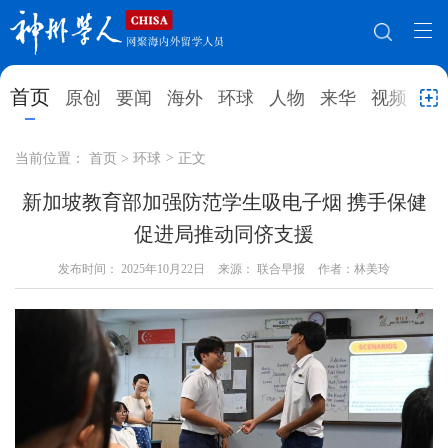
网站地图
首页
原创
要闻
海外
环球
人物
来华
视频
教
首页
原创
要闻
海外
当前位置：
首页
>
环球
>
正文
环球
人物
来华
视频
新加坡教育部加强防范学生吸电子烟 携手保健
促进局推动同侪支援
教育
就业创业
合作办学
直播访谈
发布时间：
2025年10月22日
来源： 联合早报
作者：林美玲
留学
人才
学术
观点
综合
深度
专题
实用信息
招聘信息
更多数据