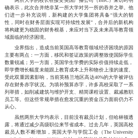
两所大学的校长在接受英国广播公司（BBC）采访时明
确表示，此次合并绝非某一所大学对另一所的吞并之举。他
们进一步补充说明，新构建的大学集团将具备“强大的韧
性，同时在财务层面实现可持续性发展”，合并后的新机构
将构建更为稳固的财务根基，来应对当下及未来高等教育领
域面临的经济困境。
业界指出，造成当前英国高等教育领域经济困境的原因
主要有两点：一方面，移民和签证政策的调整致使国际学生
数量锐减；另一方面，英国学生学费的实际价值持续走低，
即学费增长幅度未能跟上教育成本上升和物价上涨的速度。
受此双重因素影响，当前英格兰地区高达40%的大学被评估
存在财务赤字状况。为填补预算赤字，许多高校采取了一系
列举措，如削减建筑与维护开支、精简课程设置、裁减教职
员工等。但这些常规举措在愈发沉重的资金压力面前仍力不
从心。
虽然两所大学均表示，目前没有裁员计划，但哈林顿透
露，将通过减少高级职位来节省成本。过去几年，英国高校
裁员人数不断增加，英国大学与学院工会（The University