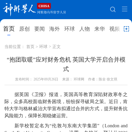
网站地图
首页
原创
要闻
海外
环球
人物
来华
视频
教
首页
原创
要闻
海外
当前位置：
首页
>
环球
>
正文
环球
人物
来华
视频
“抱团取暖”应对财务危机 英国大学开启合并模
式
教育
就业创业
合作办学
直播访谈
发布时间：
2025年09月26日
来源： 环球网
作者：陈全 徐文琪
留学
人才
学术
观点
据英国《卫报》报道，英国高等教育深陷财政寒冬之
综合
深度
专题
实用信息
际，众多高校面临财务困境，纷纷探寻破局之策。近日，肯
招聘信息
更多数据
特大学与格林威治大学宣布拟通过合并的方式，提升财务抗
风险能力，保障长期稳健运营。
新学校暂定名为“伦敦与东南大学集团”（London and