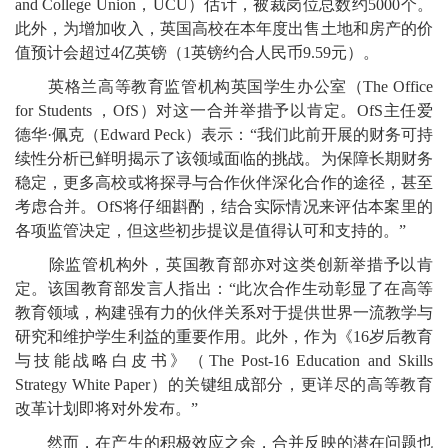
and College Union，UCU）估计，被裁岗位总数约5000个。
此外，为增加收入，英国高校在本年度出售土地和房产的价
值预计会超过4亿英镑（1英镑约合人民币9.59元）。
英格兰高等教育监管机构英国学生办公室（The Office
for Students ，OfS）对这一合并举措予以肯定。OfS主任爱
德华·佩克（Edward Peck）表示：“我们此前开展的财务可持
续性分析已鲜明揭示了该领域面临的挑战。为保障长期财务
稳定，更多高校或将探寻与合作伙伴深化合作的途径，甚至
考虑合并。OfS将仔细斟酌，结合实际情况来评估本案里的
各项监管决定，但这些初步提议是值得认可和支持的。”
除监管机构外，英国教育部亦对这类创新举措予以肯
定。该国教育部发言人指出：“此次合作生动彰显了在高等
教育领域，构建强有力的伙伴关系对于提供世界一流教学与
研究和维护学生利益的重要作用。此外，作为《16岁后教育
与技能战略白皮书》（The Post-16 Education and Skills
Strategy White Paper）的关键组成部分，更详尽的高等教育
改革计划即将对外发布。”
然而，在产生的积极效应之余，合并反映的潜在问题也