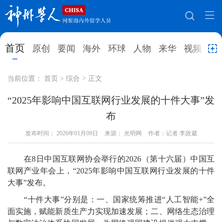
网站地图
首页
原创
要闻
海外
环球
人物
来华
视频
教
首页
原创
要闻
海外
当前位置：
首页
>
综合
>
正文
环球
人物
来华
视频
“2025年影响中国互联网行业发展的十件大事”发
布
教育
就业创业
合作办学
直播访谈
发布时间：
2026年01月09日
来源： 光明网
作者：记者 李政葳
留学
人才
学术
观点
在8日中国互联网协会举行的2026（第十六届）中国互
综合
深度
专题
实用信息
联网产业年会上，“2025年影响中国互联网行业发展的十件
招聘信息
更多数据
大事”发布。
“十件大事”分别是：一、国家统筹推进“人工智能+”全
面实施，赋能新质生产力实现加速发展；二、网络生态治理