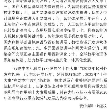
与数字法治体系协同发展，为网络强国建设提供强大支撑；
三、国产大模型基础能力快速提升，为智能化转型提供坚实
技术支撑；四、算力网络基础设施建设稳步推进，我国太空
计算星座正式进入组网阶段；五、智能体发展元年开启，人
工智能产业生态体系初步成型；六、人工智能应用赋能智能
化转型走深向实，应用场景实现深度拓展；七、具身智能迈
入规模化发展关键时期，智能终端展现强劲发展动能；八、
国家数据基础设施建设取得积极进展，数据资源开发运营体
系实现加速落地；九、多元渠道促进中外网民沟通交流，网
络空间文明互鉴主渠道作用得到深化；十、全球数字治理体
系加速构建，助力数字出海向生态化、体系化发展。
“影响中国互联网行业发展的十件大事”自2012年起对外
发布以来，已连续开展13年。延续既往标准，2025年“十件
大事”在对本年度行业政策、技术以及产业关键进展进行系
统梳理的基础上，归纳凝练出对中国互联网发展具有重大影
响和导向作用的十大发展成果，旨在为行业从业者展望2026
年互联网行业重点领域与发展态势提供借鉴参考。
责任编辑：施惠文