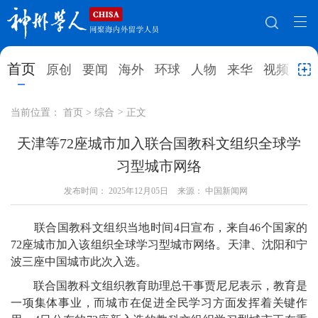
网站地图
首页
原创
要闻
海外
环球
人物
来华
视频
教
首页
原创
要闻
海外
当前位置：
首页
>
综合
>
正文
环球
人物
来华
视频
天津等72座城市加入联合国教科文组织全球学
习型城市网络
教育
就业创业
合作办学
直播访谈
发布时间：
2025年12月05日
来源： 中国新闻网
留学
人才
学术
观点
联合国教科文组织当地时间4日宣布，来自46个国家的
综合
深度
专题
实用信息
72座城市加入该组织全球学习型城市网络。天津、沈阳和宁
招聘信息
更多数据
波三座中国城市此次入选。
联合国教科文组织教育助理总干事贾尼尼表示，教育是
一项集体事业，而城市在促进全民学习方面发挥着关键作