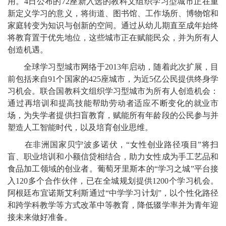
用。4日公布的72座新入选的教科文组织学习型城市正在重
新定义学习的意义，将街道、图书馆、工作场所、博物馆和
家庭转变为知识与创新的空间。通过从幼儿期直至成年始终
将教育置于优先地位，这些城市正在赋能民众，并为所有人
创造机遇。
全球学习型城市网络于2013年启动，随着此次扩展，目
前包括来自91个国家的425座城市，为近5亿公民提供终身学
习机会。联合国教科文组织学习型城市为所有人创造机会：
通过再培训和提高技能帮助劳动者适应不断变化的就业市
场，为失学者提供扫盲教育，赋能所有年龄段的公民参与并
塑造人工智能时代，以及培育创业思维。
在非洲国家贝宁波多诺伏，“女性创业路径项目”将扫
盲、职业培训和小额信贷相结合，助力女性成为手工艺品和
食品加工领域的创业者。葡萄牙里斯本的“学习之城”平台接
入120多个合作伙伴，已在全城规划提供1200个学习机会。
阿根廷布宜诺斯艾利斯通过“中学学习计划”，以个性化路径
和跨学科教学等方式改革中等教育，降低辍学率并为青年迎
接未来做好准备。