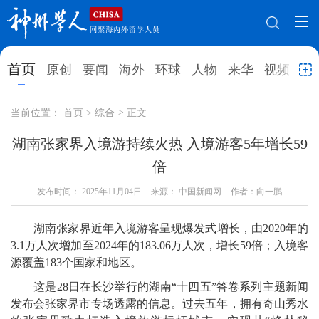
网站地图
首页
原创
要闻
海外
环球
人物
来华
视频
教
首页
原创
要闻
海外
当前位置：
首页
>
综合
>
正文
环球
人物
来华
视频
湖南张家界入境游持续火热 入境游客5年增长59
倍
教育
就业创业
合作办学
直播访谈
发布时间：
2025年11月04日
来源： 中国新闻网
作者：向一鹏
留学
人才
学术
观点
湖南张家界近年入境游客呈现爆发式增长，由2020年的
综合
深度
专题
实用信息
3.1万人次增加至2024年的183.06万人次，增长59倍；入境客
招聘信息
更多数据
源覆盖183个国家和地区。
这是28日在长沙举行的湖南“十四五”答卷系列主题新闻
发布会张家界市专场透露的信息。过去五年，拥有奇山秀水