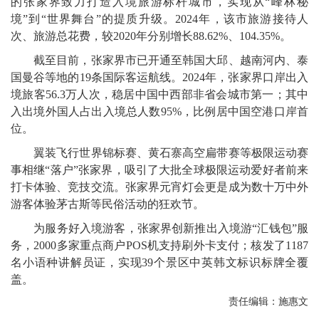
的张家界致力打造入境旅游标杆城市，实现从“峰林秘
境”到“世界舞台”的提质升级。2024年，该市旅游接待人
次、旅游总花费，较2020年分别增长88.62%、104.35%。
截至目前，张家界市已开通至韩国大邱、越南河内、泰
国曼谷等地的19条国际客运航线。2024年，张家界口岸出入
境旅客56.3万人次，稳居中国中西部非省会城市第一；其中
入出境外国人占出入境总人数95%，比例居中国空港口岸首
位。
翼装飞行世界锦标赛、黄石寨高空扁带赛等极限运动赛
事相继“落户”张家界，吸引了大批全球极限运动爱好者前来
打卡体验、竞技交流。张家界元宵灯会更是成为数十万中外
游客体验茅古斯等民俗活动的狂欢节。
为服务好入境游客，张家界创新推出入境游“汇钱包”服
务，2000多家重点商户POS机支持刷外卡支付；核发了1187
名小语种讲解员证，实现39个景区中英韩文标识标牌全覆
盖。
责任编辑：施惠文