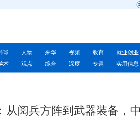
网站地图
原创
要闻
环球
人物
来华
视频
教育
就业创业
人物
来华
学术
观点
综合
深度
专题
实用信息
就业创业
合作办学
人才
学术
深度
专题
：从阅兵方阵到武器装备，
更多数据