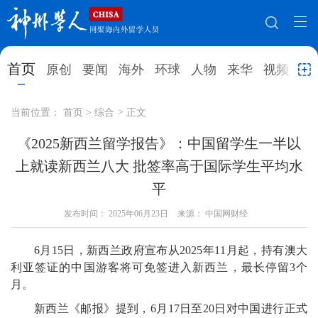
网站地图
首页
原创
要闻
海外
环球
人物
来华
视频
教
首页
原创
要闻
海外
当前位置：
首页
>
综合
>
正文
环球
人物
来华
视频
《2025新西兰留学报告》：中国留学生一半以
上就读新西兰八大 批签率高于国际学生平均水
教育
就业创业
合作办学
直播访谈
平
留学
人才
学术
观点
发布时间：
2025年06月23日
来源： 中国网财经
综合
深度
专题
实用信息
6月15日，新西兰政府宣布从2025年11月起，持有澳大
招聘信息
更多数据
利亚签证的中国游客将可免签进入新西兰，最长停留3个
月。
新西兰《邮报》提到，6月17日至20日对中国进行正式