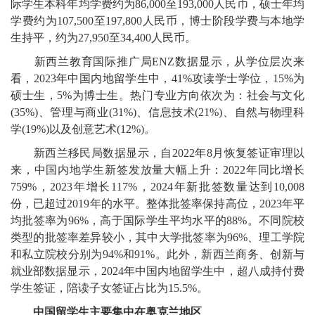
际学生本科年均学费约为86,000至193,000人民币，硕士年均
学费约为107,500至197,800人民币，博士阶段学费与本地学
生持平，约为27,950至34,400人民币。
新西兰教育国际推广局ENZ数据显示，从学位层次来
看，2023年中国内地留学生中，41%攻读学士学位，15%为
硕士生，5%为博士生。热门专业方向依次为：社会与文化
(35%)、管理与商业(31%)、信息技术(21%)、自然与物理科
学(19%)以及创意艺术(12%)。
新西兰移民局数据显示，自2022年8月恢复签证审理以
来，中国内地学生新签发放量大幅上升：2022年同比增长
759%，2023年增长117%，2024年新批签数量达到10,008
份，已超过2019年的水平。整体批签率保持高位，2023年平
均批签率为96%，高于国际学生平均水平的88%。不同院校
类型的批签率差异较小，其中大学批签率为96%、理工学院
和私立院校分别为94%和91%。此外，新西兰商务、创新与
就业部数据显示，2024年中国内地留学生中，超八成持付费
学生签证，陪读子女签证占比为15.5%。
中国留学生主要集中在奥克兰地区