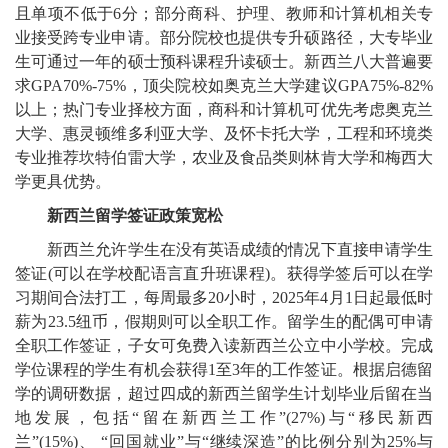
且单项不低于6分；部分商科、护理、教师和计算机相关专
业接受跨专业申请。部分院校也提供专升硕路径，大专毕业
生可通过一年的硕士预科课程升读硕士。新西兰八大普遍要
求GPA70%-75%，顶尖院校如奥克兰大学建议GPA75%-82%
以上；热门专业择校方面，商科和计算机可优先考虑奥克兰
大学、惠灵顿维多利亚大学、及怀卡托大学，工程和环境类
专业推荐坎特伯雷大学，农业及食品类则林肯大学和梅西大
学更具优势。
新西兰留学签证政策宽松
新西兰允许学生在没有英语成绩的情况下直接申请学生
签证(可以在学校配语言直升班课程)。获得学签后可以在学
习期间合法打工，每周最多20小时，2025年4月1日起最低时
薪为23.5纽币，假期则可以全职工作。留学生的配偶可申请
全职工作签证，子女可免费入读新西兰公立中小学校。完成
学位课程的学生有机会获得1至3年的工作签证。根据启德留
学的调研数据，超过四成的新西兰留学生计划毕业后留在当
地发展，包括“留在新西兰工作”(27%)与“移民新西
兰”(15%)、 “回国就业”与“继续深造”的比例分别为25%与