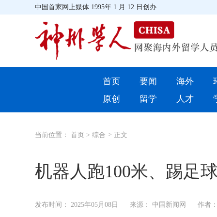
中国首家网上媒体 1995年 1 月 12 日创办
首页
首页
要闻
海外
环球
原创
留学
人才
教育
当前位置：
首页
>
综合
>
正文
留学
综合
机器人跑100米、踢足
招聘信息
发布时间：
2025年05月08日
来源： 中国新闻网
作者