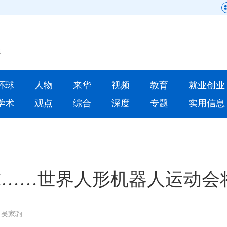
网站地图
原创
要闻
环球
人物
来华
视频
教育
就业创业
人物
来华
学术
观点
综合
深度
专题
实用信息
就业创业
合作办学
人才
学术
深度
专题
球……世界人形机器人运动会
更多数据
：吴家驹