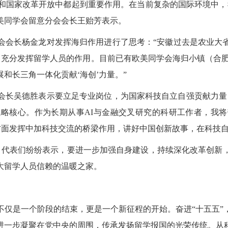
和国家改革开放中都起到重要作用。
在当前复杂的国际环境中，
美同学会留意分会会长
王贻芳
表示
。
会会长杨金龙
对
发挥海归
作用进行了思考
：“
安徽
过去是农业大
，
充分
发挥留学人员的作用。
目前已有欧美同学会海归小镇（合肥
展和长三角一体化贡献
‘
海创
’
力量。
”
会长吴德胜表示要立足专业岗位，为国家科技自立自强贡献力量
战略核心。作为长期从事
AI与金融交叉研究的科研工作者，我
方面发挥中加科技交流的桥梁作用，讲好中国创新故事，在科技自
词。代表们纷纷表示，要进一步加强自身建设，持续深化改革创
大留学人员信赖的温暖之家。
不仅是一个阶段的结束，更是一个新征程的开始。
奋进“十五五
进一步凝聚在党
中央
的周围，传承发扬留学报国的光荣传统。从