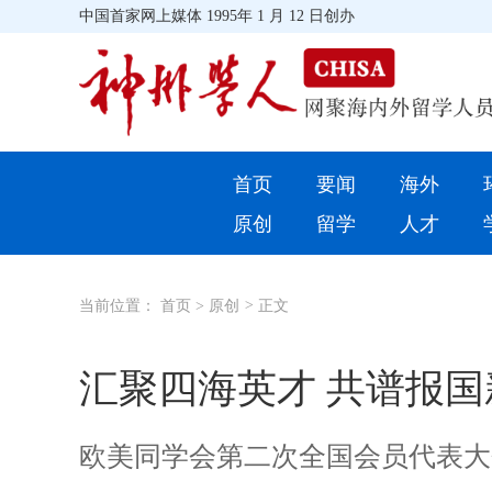
中国首家网上媒体 1995年 1 月 12 日创办
首页
首页
要闻
海外
环球
原创
留学
人才
教育
当前位置：
首页
>
原创
>
正文
留学
综合
汇聚四海英才 共谱报国
招聘信息
欧美同学会第二次全国会员代表大