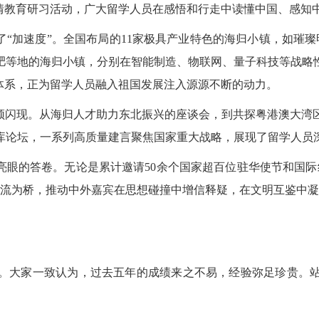
情教育研习
活动
，广大留学人员在感悟和行走
中读懂中国、感知
“加速度”。全国布局的
11家极具产业特色的海归小镇，如璀
肥等地的海归小镇，分别在智能制造、物联网、量子科技等战略
体系，正为留学人员
融入祖国
发展注入源源不断的动力。
频闪现。从
海归人才
助力东北振兴的座谈会，到共探粤港澳大湾
库论坛
，一系列高质量建言聚焦国家重大战略，展现了留学人员
亮眼的答卷。无论是
累计邀请5
0
余个国家超百位驻华使节和国际
交流为桥，推动中外嘉宾在思想碰撞中增信释疑，在文明互鉴中凝
大家一致认为，过去五年的成绩来之不易，经验弥足珍贵。站