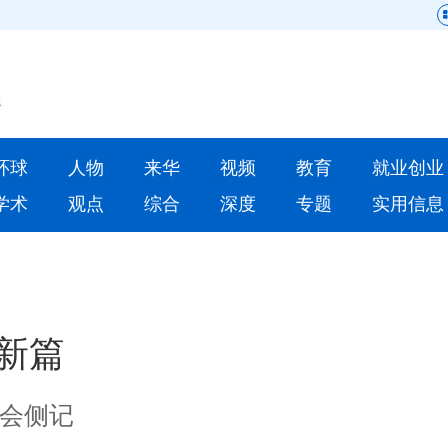
网站地图
原创
要闻
环球
人物
来华
视频
教育
就业创业
人物
来华
学术
观点
综合
深度
专题
实用信息
就业创业
合作办学
人才
学术
深度
专题
新篇
更多数据
会侧记