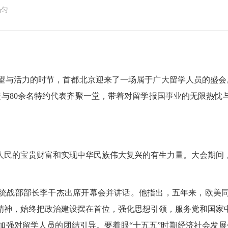
杨匀
望与活力的时节，首都北京迎来了一场属于广大留学人员的盛会
与80余名
特约
代表齐聚一堂，带着对留学报国事业的无限热忱
民的宝贵财富和实现中华民族伟大复兴的有生力量。
大会期间
统战部部长李干杰出席开幕会并讲话。他指出，
五年来，欧美
精神，
始终把政治建设摆在首位，强化思想引领，服务党和国家
加强对留学人员的团结引导。要着眼“十五五”时期经济社会发展