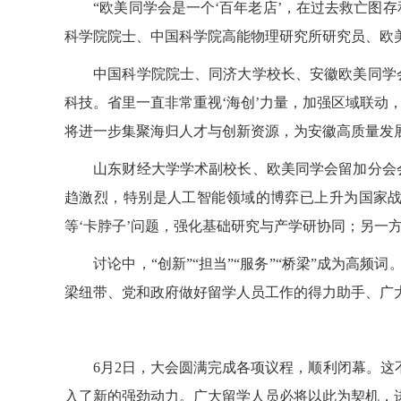
“欧美同学会是一个‘百年老店’，在过去救亡图存
科学院院士、中国科学院高能物理研究所研究员
、欧
中国科学院院士、
同济大学校长、安徽欧美同学
科技
。
省里一直非常重视‘海创’力量，
加强
区域联动
将进一步集聚海归人才与创新资源，为安徽高质量发
山东财经大学
学术
副校长、欧美同学会留加分会
趋激烈，特别是人工智能领域的博弈已上升为国家
等‘卡脖子’问题，强化基础研究与产学研协同；另一
讨论中，“创新”“担当”“服务”“桥梁”成为高频
梁纽带、党和政府做好留学人员工作的得力助手、广
6月2日，大会圆满完成各项议程，
顺利
闭幕。这
入了新的
强劲
动力。广大留学人员必将以此为契机，