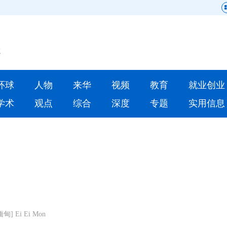
网站地图
原创
要闻
环球
人物
来华
视频
教育
就业创业
人物
来华
学术
观点
综合
深度
专题
实用信息
就业创业
合作办学
人才
学术
深度
专题
更多数据
] Ei Ei Mon