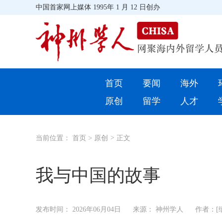
中国首家网上媒体 1995年 1 月 12 日创办
首页
首页
要闻
海外
环球
原创
留学
人才
教育
当前位置：
首页
>
原创
>
正文
留学
综合
我与中国的故事
招聘信息
发布时间：
2026年06月04日
来源： 神州学人
作者：[缅甸